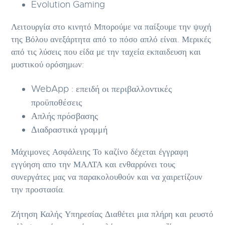
Evolution Gaming
Λειτουργία στο κινητό
Μπορούμε να παίξουμε την ψυχή
της Βόλου ανεξάρτητα από το πόσο απλό είναι. Μερικές
από τις λύσεις που είδα με την ταχεία εκπαιδευση και
μυστικού ορόσημων:
WebApp
: επειδή οι περιβαλλοντικές
προϋποθέσεις
Απλής πρόσβασης
Διαδραστικά γραμμή
Μάχιμονες Ασφάλειης
Το καζίνο δέχεται έγγραφη
εγγύηση απο την ΜΑΛΤΑ και ενθαρρύνει τους
συνεργάτες μας να παρακολουθούν και να χαιρετίζουν
την προστασία.
Ζήτηση Καλής Υπηρεσίας
Διαθέτει μια πλήρη και ρευστό