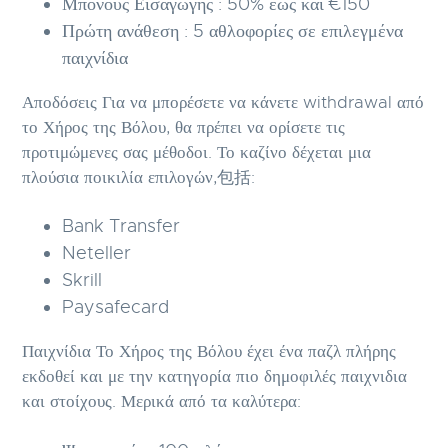
Μπόνους Εισαγωγής
: 50% έως και €150
Πρώτη ανάθεση
: 5 αθλοφορίες σε επιλεγμένα
παιχνίδια
Αποδόσεις
Για να μπορέσετε να κάνετε withdrawal από
το Χήρος της Βόλου, θα πρέπει να ορίσετε τις
προτιμώμενες σας μέθοδοι. Το καζίνο δέχεται μια
πλούσια ποικιλία επιλογών,包括:
Bank Transfer
Neteller
Skrill
Paysafecard
Παιχνίδια
Το Χήρος της Βόλου έχει ένα παζλ πλήρης
εκδοθεί και με την κατηγορία πιο δημοφιλές παιχνιδια
και στοίχους. Μερικά από τα καλύτερα: