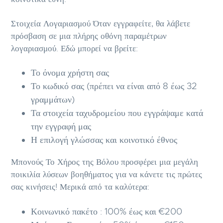
Στοιχεία Λογαριασμού
Όταν εγγραφείτε, θα λάβετε
πρόσβαση σε μια πλήρης οθόνη παραμέτρων
λογαριασμού. Εδώ μπορεί να βρείτε:
Το όνομα χρήστη σας
Το κωδικό σας (πρέπει να είναι από 8 έως 32
γραμμάτων)
Τα στοιχεία ταχυδρομείου που εγγράψαμε κατά
την εγγραφή μας
Η επιλογή γλώσσας και κοινοτικό έθνος
Μπονούς
Το Χήρος της Βόλου προσφέρει μια μεγάλη
ποικιλία λύσεων βοηθήματος για να κάνετε τις πρώτες
σας κινήσεις! Μερικά από τα καλύτερα:
Κοινωνικό πακέτο
: 100% έως και €200