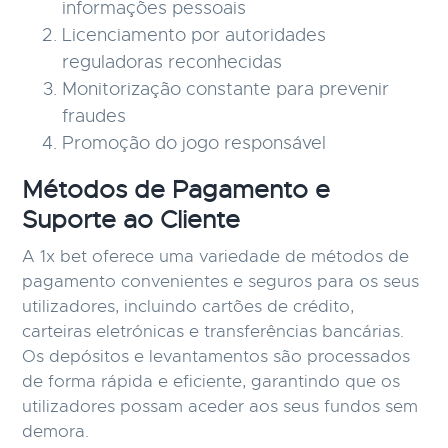
informações pessoais
Licenciamento por autoridades
reguladoras reconhecidas
Monitorização constante para prevenir
fraudes
Promoção do jogo responsável
Métodos de Pagamento e
Suporte ao Cliente
A
1x bet
oferece uma variedade de métodos de
pagamento convenientes e seguros para os seus
utilizadores, incluindo cartões de crédito,
carteiras eletrónicas e transferências bancárias.
Os depósitos e levantamentos são processados
de forma rápida e eficiente, garantindo que os
utilizadores possam aceder aos seus fundos sem
demora.