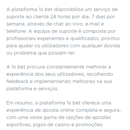
A plataforma
1x bet
disponibiliza um serviço de
suporte ao cliente 24 horas por dia, 7 dias por
semana, através de chat ao vivo, e-mail e
telefone. A equipa de suporte é composta por
profissionais experientes e qualificados, prontos
para ajudar os utilizadores com qualquer dúvida
ou problema que possam ter.
A
1x bet
procura constantemente melhorar a
experiência dos seus utilizadores, recolhendo
feedback e implementando melhorias na sua
plataforma e serviços.
Em resumo, a plataforma
1x bet
oferece uma
experiência de aposta online completa e segura,
com uma vasta gama de opções de apostas
esportivas, jogos de casino e promoções