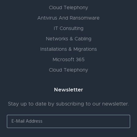
Cloud Telephony
Antivirus And Ransomware
IT Consulting
Networks & Cabling
Installations & Migrations
Microsoft 365
Cloud Telephony
Newsletter
Stay up to date by subscribing to our newsletter.