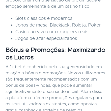
proporcionam uma sensação de proximidade e
emoção semelhante à de um casino físico.
Slots clássicos e modernos
Jogos de mesa: Blackjack, Roleta, Poker
Casino ao vivo com croupiers reais
Jogos de azar especializados
Bónus e Promoções: Maximizando
os Lucros
A
1x bet
é conhecida pela sua generosidade em
relação a bónus e promoções. Novos utilizadores
são frequentemente recompensados com um
bónus de boas-vindas, que pode aumentar
significativamente o seu saldo inicial. Além disso,
a plataforma oferece promoções regulares para
os seus utilizadores existentes, como apostas
grátis, cashback e sorteios de prémios.