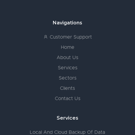
Navigations
Customer Support
Home
About Us
Services
Sectors
Clients
Contact Us
Services
Local And Cloud Backup Of Data