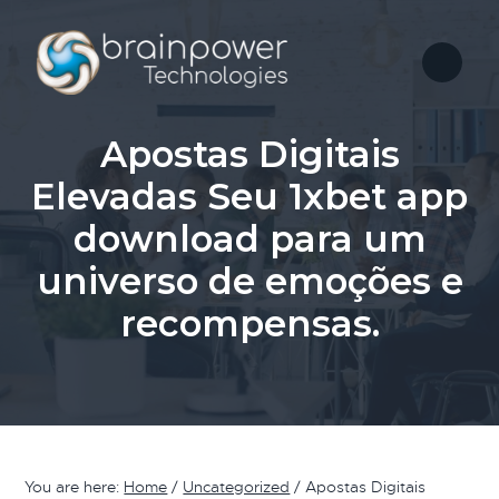
S
S
S
k
k
k
i
i
i
BrainPower Technologies
p
p
p
t
t
t
Apostas Digitais
o
o
o
Elevadas Seu 1xbet app
p
m
f
r
a
o
download para um
i
i
o
universo de emoções e
m
n
t
recompensas.
a
c
e
r
o
r
y
n
n
t
a
e
v
n
You are here:
Home
/
Uncategorized
/
Apostas Digitais
i
t