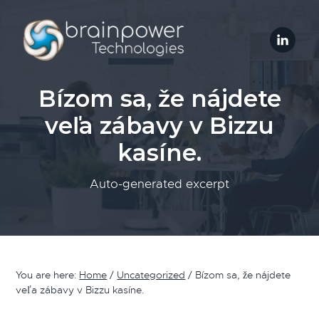
S
S
S
k
k
k
i
i
i
BrainPower Technologies
p
p
p
t
t
t
Bízom sa, že nájdete
o
o
o
veľa zábavy v Bizzu
p
m
f
r
a
o
kasíne.
i
i
o
m
n
t
Auto-generated excerpt
a
c
e
r
o
r
y
n
n
t
You are here:
Home
/
Uncategorized
/
Bízom sa, že nájdete
a
e
veľa zábavy v Bizzu kasíne.
v
n
i
t