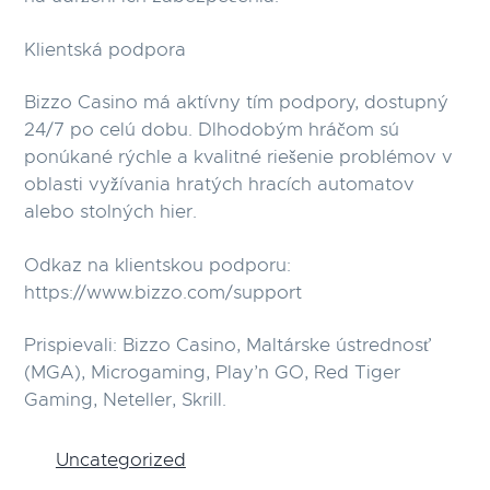
Klientská podpora
Bizzo Casino má aktívny tím podpory, dostupný
24/7 po celú dobu. Dlhodobým hráčom sú
ponúkané rýchle a kvalitné riešenie problémov v
oblasti vyžívania hratých hracích automatov
alebo stolných hier.
Odkaz na klientskou podporu:
https://www.bizzo.com/support
Prispievali: Bizzo Casino, Maltárske ústrednosť
(MGA), Microgaming, Play’n GO, Red Tiger
Gaming, Neteller, Skrill.
Uncategorized