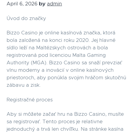
April 6, 2026
by
admin
g
a
Úvod do značky
t
i
Bizzo Casino je online kasínová značka, ktorá
o
bola založená na konci roku 2020. Jej hlavné
n
sídlo leží na Maltézskych ostrovách a bola
registrovaná pod licenciou Malta Gaming
Authority (MGA). Bizzo Casino sa snaží prevziať
vlnu moderny a inovácií v online kasínových
priestoroch, aby ponúkla svojim hráčom skutočnú
zábavu a zisk.
Registračné proces
Aby si môžete začať hru na Bizzo Casino, musíte
sa registrovať. Tento proces je relativne
jednoduchý a trvá len chvíľku. Na stránke kasína