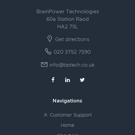
BrainPower Technologies
60a Station Raod
HA2 7SL
Get directions
020 3752 7590
info@bptech.co.uk
Navigations
Customer Support
Home