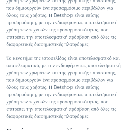
χρήση των χρωμάτων και της γραμμικής παράστασης,
που δημιουργούν ένα προσαρμόσιμο περιβάλλον για
όλους τους χρήστες. Η Betshop είναι επίσης
προσαρμόσιμη, με την ενδιαφέροντως αποτελεσματική
χρήση των τεχνικών της προσαρμοσικότητας, που
επιτρέπει την αποτελεσματική πρόσβαση από όλες τις
διαφορετικές διαφημιστικές πλατφόρμες.
Το κενοτήμα της ιστοσελίδας είναι αποτελεσματικό και
αποτελεσματικό, με την ενδιαφέροντως αποτελεσματική
χρήση των χρωμάτων και της γραμμικής παράστασης,
που δημιουργούν ένα προσαρμόσιμο περιβάλλον για
όλους τους χρήστες. Η Betshop είναι επίσης
προσαρμόσιμη, με την ενδιαφέροντως αποτελεσματική
χρήση των τεχνικών της προσαρμοσικότητας, που
επιτρέπει την αποτελεσματική πρόσβαση από όλες τις
διαφορετικές διαφημιστικές πλατφόρμες.