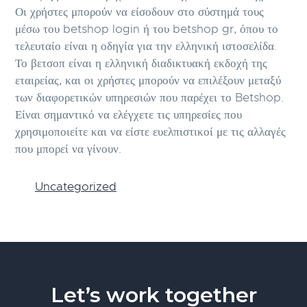
Οι χρήστες μπορούν να είσοδουν στο σύστημά τους
μέσω του betshop login ή του betshop gr, όπου το
τελευταίο είναι η οδηγία για την ελληνική ιστοσελίδα.
Το βετσοπ είναι η ελληνική διαδικτυακή εκδοχή της
εταιρείας, και οι χρήστες μπορούν να επιλέξουν μεταξύ
των διαφορετικών υπηρεσιών που παρέχει το Betshop.
Είναι σημαντικό να ελέγχετε τις υπηρεσίες που
χρησιμοποιείτε και να είστε ευελπιστικοί με τις αλλαγές
που μπορεί να γίνουν.
Uncategorized
Let’s work together