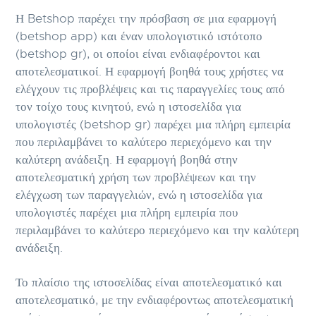
Η Betshop παρέχει την πρόσβαση σε μια εφαρμογή
(betshop app) και έναν υπολογιστικό ιστότοπο
(betshop gr), οι οποίοι είναι ενδιαφέροντοι και
αποτελεσματικοί. Η εφαρμογή βοηθά τους χρήστες να
ελέγχουν τις προβλέψεις και τις παραγγελίες τους από
τον τοίχο τους κινητού, ενώ η ιστοσελίδα για
υπολογιστές (betshop gr) παρέχει μια πλήρη εμπειρία
που περιλαμβάνει το καλύτερο περιεχόμενο και την
καλύτερη ανάδειξη. Η εφαρμογή βοηθά στην
αποτελεσματική χρήση των προβλέψεων και την
ελέγχωση των παραγγελιών, ενώ η ιστοσελίδα για
υπολογιστές παρέχει μια πλήρη εμπειρία που
περιλαμβάνει το καλύτερο περιεχόμενο και την καλύτερη
ανάδειξη.
Το πλαίσιο της ιστοσελίδας είναι αποτελεσματικό και
αποτελεσματικό, με την ενδιαφέροντως αποτελεσματική