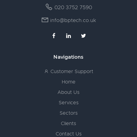
020 3752 7590
info@bptech.co.uk
Navigations
Customer Support
Home
About Us
Services
Sectors
Clients
Contact Us