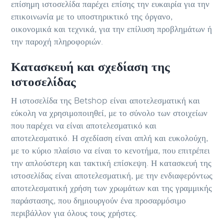
επίσημη ιστοσελίδα παρέχει επίσης την ευκαιρία για την
επικοινωνία με το υποστηρικτικό της όργανο,
οικονομικά και τεχνικά, για την επίλυση προβλημάτων ή
την παροχή πληροφοριών.
Κατασκευή και σχεδίαση της
ιστοσελίδας
Η ιστοσελίδα της Betshop είναι αποτελεσματική και
εύκολη να χρησιμοποιηθεί, με το σύνολο των στοιχείων
που παρέχει να είναι αποτελεσματικό και
αποτελεσματικό. Η σχεδίαση είναι απλή και ευκολούχη,
με το κύριο πλαίσιο να είναι το κενοτήμα, που επιτρέπει
την απλούστερη και τακτική επίσκεψη. Η κατασκευή της
ιστοσελίδας είναι αποτελεσματική, με την ενδιαφερόντως
αποτελεσματική χρήση των χρωμάτων και της γραμμικής
παράστασης, που δημιουργούν ένα προσαρμόσιμο
περιβάλλον για όλους τους χρήστες.