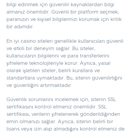
bilgi edinmek için güvenilir kaynaklardan bilgi
almanız önemlidir. Güvenli bir platform seçmek,
paranızın ve kişisel bilgilerinizi korumak için kritik
bir adımdır.
En iyi casino siteleri genellikle kullanıcıları güvenli
ve etkili bir deneyim sağlar. Bu siteler,
kullanıcıların bilgilerini ve para transferlerini
şifreleme teknolojileriyle korur. Ayrıca, yasal
olarak işletilen siteler, belirli kurallara ve
standartlara uymaktadır. Bu, sitenin güvenilirliğini
ve güvenliğini artırmaktadır.
Güvenlik sorunlarını incelemek için, sitenin SSL
sertifikasını kontrol etmeniz önemlidir. SSL
sertifikası, verilerin şifrelenerek gönderildiğinden
emin olmanızı sağlar. Ayrıca, sitenin belirli bir
lisans veya izin alıp almadığını kontrol etmeniz de