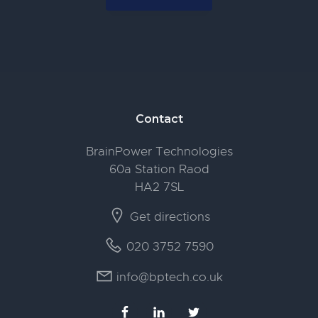
Footer
Contact
BrainPower Technologies
60a Station Raod
HA2 7SL
Get directions
020 3752 7590
info@bptech.co.uk