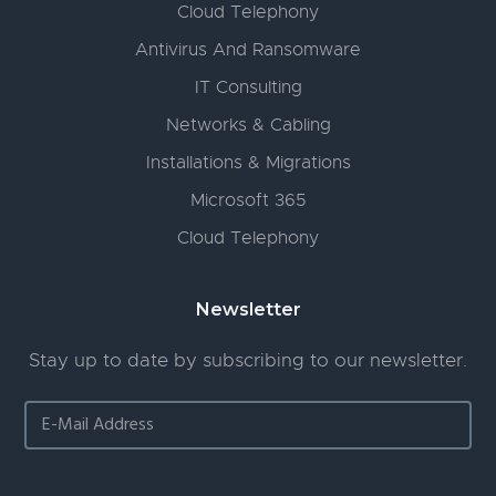
Cloud Telephony
Antivirus And Ransomware
IT Consulting
Networks & Cabling
Installations & Migrations
Microsoft 365
Cloud Telephony
Newsletter
Stay up to date by subscribing to our newsletter.