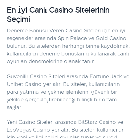
En İyi Canlı Casino Sitelerinin
Seçimi
Deneme Bonusu Veren Casino Siteleri için en iyi
seçenekler arasında Spin Palace ve Gold Casino
bulunur. Bu sitelerden herhangi birine kaydolmak,
kullanıcıların deneme bonuslarını kullanarak canlı
oyunları denemelerine olanak tanır.
Güvenilir Casino Siteleri arasında Fortune Jack ve
Unibet Casino yer alır. Bu siteler, kullanıcıların
para yatırma ve çekme işlemlerini güvenli bir
şekilde gerçekleştirebileceği bilinçli bir ortam
sağlar.
Yeni Casino Siteleri arasında BitStarz Casino ve
LeoVegas Casino yer alır. Bu siteler, kullanıcılar
için yeni ve ilgi çekici oyunlar sunar ve sürekli