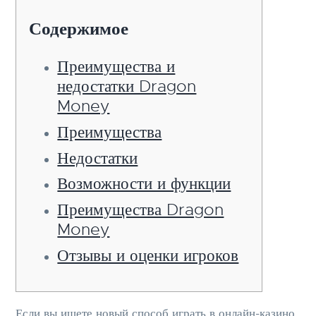
Содержимое
Преимущества и
недостатки Dragon
Money
Преимущества
Недостатки
Возможности и функции
Преимущества Dragon
Money
Отзывы и оценки игроков
Если вы ищете новый способ играть в онлайн-казино,