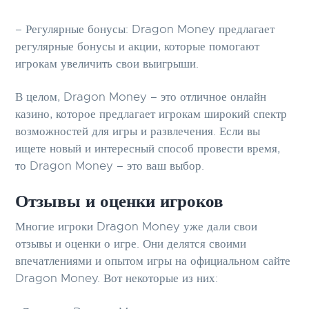
– Регулярные бонусы: Dragon Money предлагает
регулярные бонусы и акции, которые помогают
игрокам увеличить свои выигрыши.
В целом, Dragon Money – это отличное онлайн
казино, которое предлагает игрокам широкий спектр
возможностей для игры и развлечения. Если вы
ищете новый и интересный способ провести время,
то Dragon Money – это ваш выбор.
Отзывы и оценки игроков
Многие игроки Dragon Money уже дали свои
отзывы и оценки о игре. Они делятся своими
впечатлениями и опытом игры на официальном сайте
Dragon Money. Вот некоторые из них: