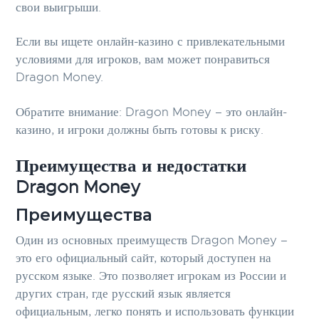
свои выигрыши.
Если вы ищете онлайн-казино с привлекательными
условиями для игроков, вам может понравиться
Dragon Money.
Обратите внимание: Dragon Money – это онлайн-
казино, и игроки должны быть готовы к риску.
Преимущества и недостатки
Dragon Money
Преимущества
Один из основных преимуществ Dragon Money –
это его официальный сайт, который доступен на
русском языке. Это позволяет игрокам из России и
других стран, где русский язык является
официальным, легко понять и использовать функции