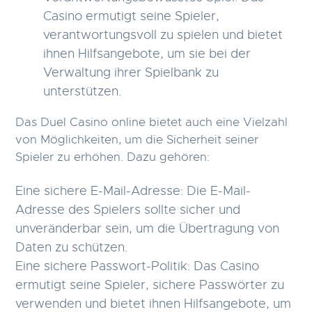
Casino ermutigt seine Spieler,
verantwortungsvoll zu spielen und bietet
ihnen Hilfsangebote, um sie bei der
Verwaltung ihrer Spielbank zu
unterstützen.
Das Duel Casino online bietet auch eine Vielzahl
von Möglichkeiten, um die Sicherheit seiner
Spieler zu erhöhen. Dazu gehören:
Eine sichere E-Mail-Adresse: Die E-Mail-
Adresse des Spielers sollte sicher und
unveränderbar sein, um die Übertragung von
Daten zu schützen.
Eine sichere Passwort-Politik: Das Casino
ermutigt seine Spieler, sichere Passwörter zu
verwenden und bietet ihnen Hilfsangebote, um