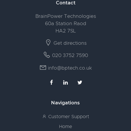
Footer
Contact
BrainPower Technologies
60a Station Raod
HA2 7SL
Get directions
020 3752 7590
info@bptech.co.uk
Navigations
Customer Support
Home