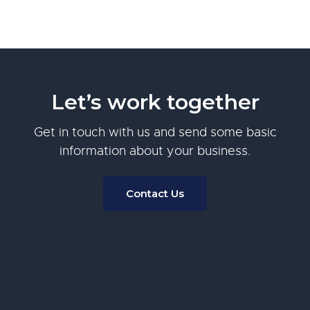
Let’s work together
Get in touch with us and send some basic
information about your business.
Contact Us