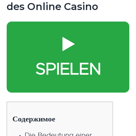
des Online Casino
g
a
t
i
▶️
o
n
SPIELEN
Содержимое
Die Bedeutung einer