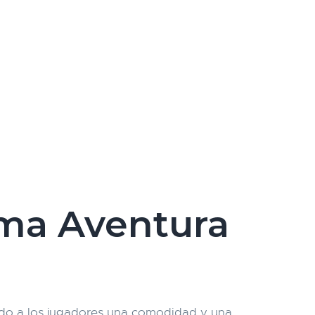
ima Aventura
endo a los jugadores una comodidad y una