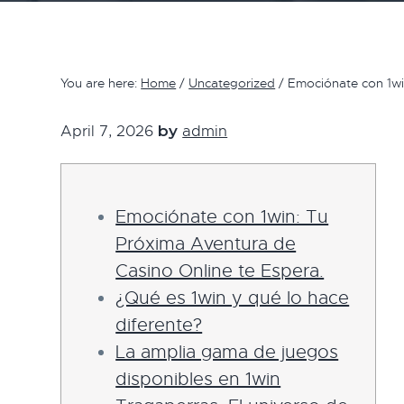
v
n
i
t
g
You are here:
Home
/
Uncategorized
/
Emociónate con 1wi
a
t
April 7, 2026
by
admin
i
o
n
Emociónate con 1win: Tu
Próxima Aventura de
Casino Online te Espera.
¿Qué es 1win y qué lo hace
diferente?
La amplia gama de juegos
disponibles en 1win