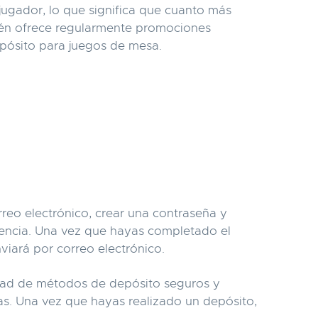
 jugador, lo que significa que cuanto más
bién ofrece regularmente promociones
epósito para juegos de mesa.
rreo electrónico, crear una contraseña y
dencia. Una vez que hayas completado el
nviará por correo electrónico.
iedad de métodos de depósito seguros y
rias. Una vez que hayas realizado un depósito,