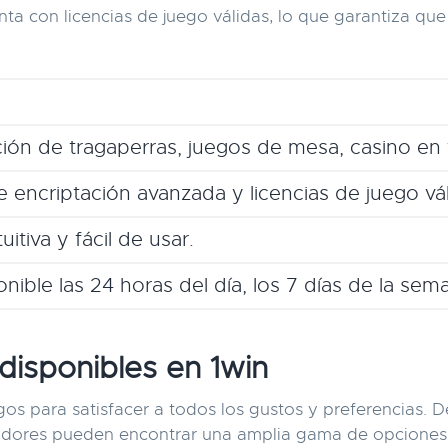
ta con licencias de juego válidas, lo que garantiza qu
ión de tragaperras, juegos de mesa, casino en 
 encriptación avanzada y licencias de juego vál
uitiva y fácil de usar.
nible las 24 horas del día, los 7 días de la sem
disponibles en 1win
os para satisfacer a todos los gustos y preferencias. De
adores pueden encontrar una amplia gama de opciones p