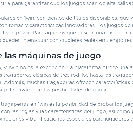
tria para garantizar que los juegos sean de alta calida
ares en 1win, con cientos de títulos disponibles, que v
con temas y características innovadoras. Los juegos d
arat y el póker. Para aquellos que buscan una experienc
 pueden interactuar con crupieres reales en tiempo real
de las máquinas de juego
o, y 1win no es la excepción. La plataforma ofrece una 
las tragaperras clásicas de tres rodillos hasta las tra
r. Además, muchas tragaperras ofrecen características e
gnificativamente las posibilidades de ganar.
s tragaperras en 1win es la posibilidad de probar los ju
e con las reglas y las características del juego, así com
omociones y bonificaciones especiales para jugadores 