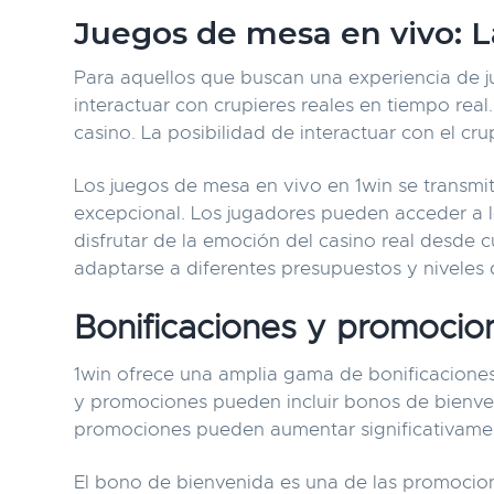
Juegos de mesa en vivo: L
Para aquellos que buscan una experiencia de j
interactuar con crupieres reales en tiempo real
casino. La posibilidad de interactuar con el c
Los juegos de mesa en vivo en 1win se transmi
excepcional. Los jugadores pueden acceder a lo
disfrutar de la emoción del casino real desde
adaptarse a diferentes presupuestos y niveles 
Bonificaciones y promocio
1win ofrece una amplia gama de bonificaciones
y promociones pueden incluir bonos de bienveni
promociones pueden aumentar significativament
El bono de bienvenida es una de las promocion