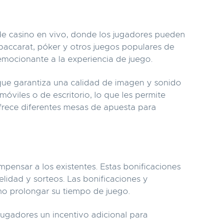
 de casino en vivo, donde los jugadores pueden
, baccarat, póker y otros juegos populares de
 emocionante a la experiencia de juego.
 que garantiza una calidad de imagen y sonido
óviles o de escritorio, lo que les permite
ofrece diferentes mesas de apuesta para
ensar a los existentes. Estas bonificaciones
lidad y sorteos. Las bonificaciones y
mo prolongar su tiempo de juego.
ugadores un incentivo adicional para