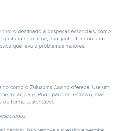
inheiro destinado a despesas essenciais, como
 gastaria num filme, num jantar fora ou num
ássica que leva a problemas maiores.
ino como o Zuluspins Casino oferece. Use um
me tocar, pare. Pode parecer restritivo, mas
o de forma sustentável.
sesperadas.
ai dedicar. Isso remove a pressão e permite