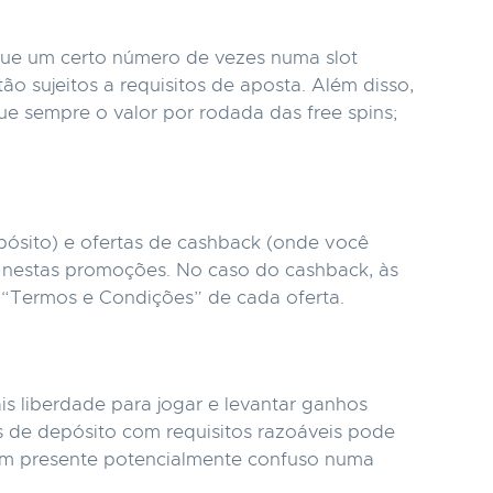
ogue um certo número de vezes numa slot
o sujeitos a requisitos de aposta. Além disso,
ue sempre o valor por rodada das free spins;
ósito) e ofertas de cashback (onde você
 nestas promoções. No caso do cashback, às
e “Termos e Condições” de cada oferta.
is liberdade para jogar e levantar ganhos
s de depósito com requisitos razoáveis pode
a um presente potencialmente confuso numa