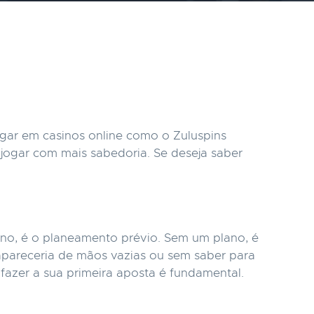
gar em casinos online como o Zuluspins
 jogar com mais sabedoria. Se deseja saber
ino, é o
planeamento prévio
. Sem um plano, é
 apareceria de mãos vazias ou sem saber para
u fazer a sua primeira aposta é fundamental.