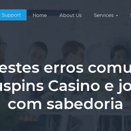
 Support
Home
About Us
Services
 estes erros com
uspins Casino e j
com sabedoria