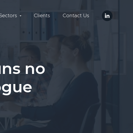
Sectors
Clients
Contact Us
uns no
ogue