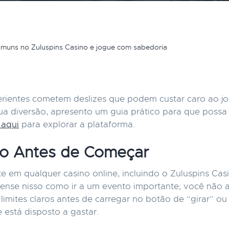
omuns no Zuluspins Casino e jogue com sabedoria
erientes cometem deslizes que podem custar caro ao jo
sua diversão, apresento um guia prático para que possa
 aqui
para explorar a plataforma.
go Antes de Começar
te em qualquer casino online, incluindo o Zuluspins Cas
Pense nisso como ir a um evento importante; você não
 limites claros antes de carregar no botão de “girar” o
 está disposto a gastar.