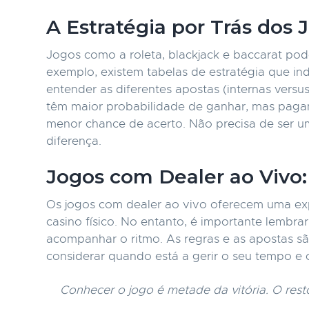
A Estratégia por Trás dos
Jogos como a roleta, blackjack e baccarat pod
exemplo, existem tabelas de estratégia que ind
entender as diferentes apostas (internas vers
têm maior probabilidade de ganhar, mas paga
menor chance de acerto. Não precisa de ser 
diferença.
Jogos com Dealer ao Vivo:
Os jogos com dealer ao vivo oferecem uma expe
casino físico. No entanto, é importante lembra
acompanhar o ritmo. As regras e as apostas sã
considerar quando está a gerir o seu tempo e
Conhecer o jogo é metade da vitória. O resto