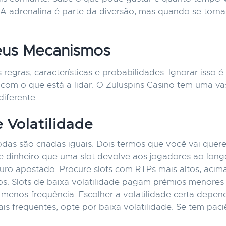
 A adrenalina é parte da diversão, mas quando se torna 
eus Mecanismos
regras, características e probabilidades. Ignorar isso
 com o que está a lidar. O Zuluspins Casino tem uma va
iferente.
 Volatilidade
todas são criadas iguais. Dois termos que você vai que
de dinheiro que uma slot devolve aos jogadores ao lon
o apostado. Procure slots com RTPs mais altos, acima d
os. Slots de baixa volatilidade pagam prémios menores
enos frequência. Escolher a volatilidade certa depend
s frequentes, opte por baixa volatilidade. Se tem paci