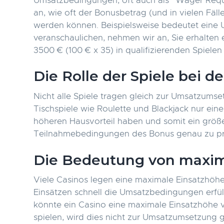
Umsatzbedingungen, oft auch als “Wager Requi
an, wie oft der Bonusbetrag (und in vielen F
werden können. Beispielsweise bedeutet eine
veranschaulichen, nehmen wir an, Sie erhalte
3500 € (100 € x 35) in qualifizierenden Spie
Die Rolle der Spiele bei
Nicht alle Spiele tragen gleich zur Umsatzums
Tischspiele wie Roulette und Blackjack nur eine
höheren Hausvorteil haben und somit ein größe
Teilnahmebedingungen des Bonus genau zu prü
Die Bedeutung von maxim
Viele Casinos legen eine maximale Einsatzhöh
Einsätzen schnell die Umsatzbedingungen erfü
könnte ein Casino eine maximale Einsatzhöhe 
spielen, wird dies nicht zur Umsatzumsetzung g