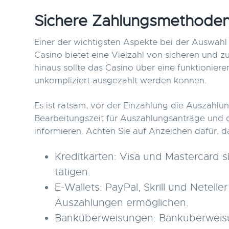
Sichere Zahlungsmethoden
Einer der wichtigsten Aspekte bei der Auswahl
Casino bietet eine Vielzahl von sicheren und 
hinaus sollte das Casino über eine funktionier
unkompliziert ausgezahlt werden können.
Es ist ratsam, vor der Einzahlung die Auszah
Bearbeitungszeit für Auszahlungsanträge und 
informieren. Achten Sie auf Anzeichen dafür, 
Kreditkarten: Visa und Mastercard s
tätigen.
E-Wallets: PayPal, Skrill und Netell
Auszahlungen ermöglichen.
Banküberweisungen: Banküberweisung