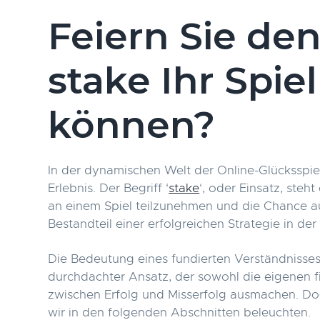
Feiern Sie den
stake Ihr Spie
können?
In der dynamischen Welt der Online-Glücksspiel
Erlebnis. Der Begriff ‘
stake
‘, oder Einsatz, steh
an einem Spiel teilzunehmen und die Chance auf
Bestandteil einer erfolgreichen Strategie in der
Die Bedeutung eines fundierten Verständnisses d
durchdachter Ansatz, der sowohl die eigenen fi
zwischen Erfolg und Misserfolg ausmachen. Do
wir in den folgenden Abschnitten beleuchten.