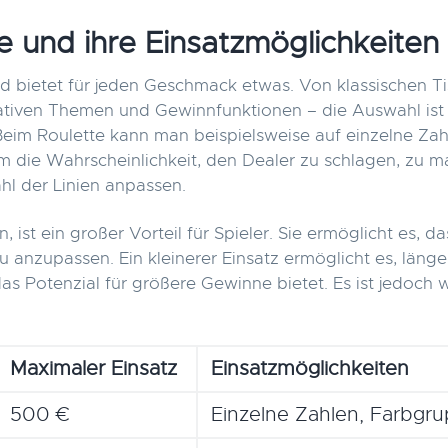
le und ihre Einsatzmöglichkeiten
und bietet für jeden Geschmack etwas. Von klassischen T
tiven Themen und Gewinnfunktionen – die Auswahl ist s
 Beim Roulette kann man beispielsweise auf einzelne Z
 um die Wahrscheinlichkeit, den Dealer zu schlagen, zu
hl der Linien anpassen.
 ist ein großer Vorteil für Spieler. Sie ermöglicht es, d
anzupassen. Ein kleinerer Einsatz ermöglicht es, länge
s Potenzial für größere Gewinne bietet. Es ist jedoch w
Maximaler Einsatz
Einsatzmöglichkeiten
500 €
Einzelne Zahlen, Farbgr