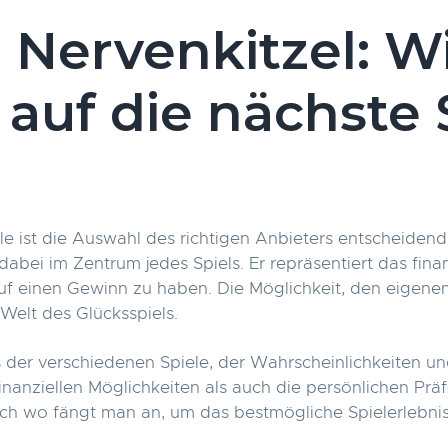
 Nervenkitzel: Wi
l auf die nächste
e ist die Auswahl des richtigen Anbieters entscheidend
t dabei im Zentrum jedes Spiels. Er repräsentiert das fina
 einen Gewinn zu haben. Die Möglichkeit, den eigenen E
 Welt des Glücksspiels.
er verschiedenen Spiele, der Wahrscheinlichkeiten und d
nanziellen Möglichkeiten als auch die persönlichen Prä
ch wo fängt man an, um das bestmögliche Spielerlebni