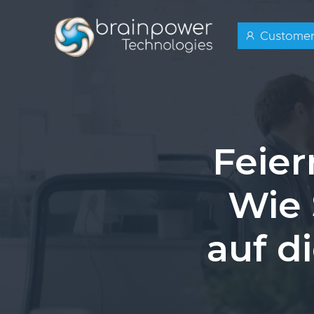
S
S
S
k
k
k
Customer
i
i
i
BrainPower Technologies
p
p
p
t
t
t
o
o
o
p
m
f
Feier
r
a
o
i
i
o
Wie 
m
n
t
a
c
e
auf d
r
o
r
y
n
n
t
a
e