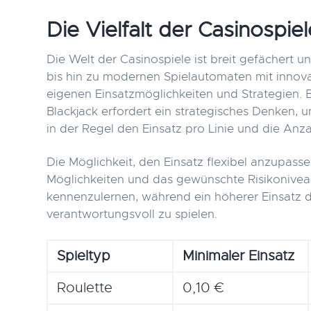
Die Vielfalt der Casinospie
Die Welt der Casinospiele ist breit gefächert 
bis hin zu modernen Spielautomaten mit innova
eigenen Einsatzmöglichkeiten und Strategien.
Blackjack erfordert ein strategisches Denken,
in der Regel den Einsatz pro Linie und die Anza
Die Möglichkeit, den Einsatz flexibel anzupassen,
Möglichkeiten und das gewünschte Risikoniveau 
kennenzulernen, während ein höherer Einsatz da
verantwortungsvoll zu spielen.
Spieltyp
Minimaler Einsatz
Roulette
0,10 €