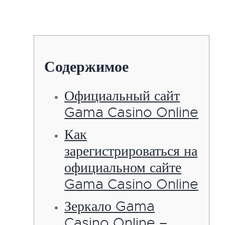
Содержимое
Официальный сайт
Gama Casino Online
Как
зарегистрироваться на
официальном сайте
Gama Casino Online
Зеркало Gama
Casino Online –