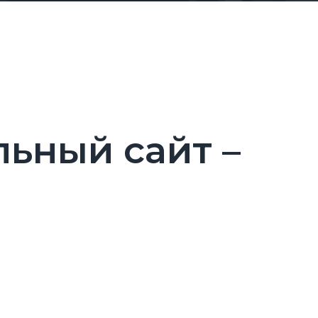
льный сайт –