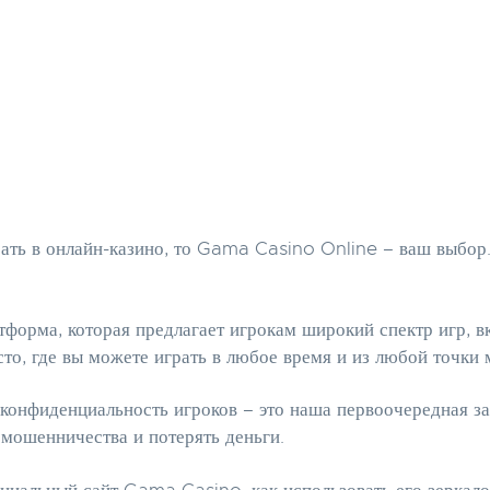
ать в онлайн-казино, то Gama Casino Online – ваш выбор
тформа, которая предлагает игрокам широкий спектр игр, вк
о, где вы можете играть в любое время и из любой точки 
и конфиденциальность игроков – это наша первоочередная з
мошенничества и потерять деньги.