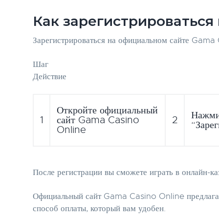
Как зарегистрироваться 
Зарегистрироваться на официальном сайте Gama 
Шаг
Действие
Откройте официальный
Нажми
1
сайт Gama Casino
2
“Зарег
Online
После регистрации вы сможете играть в онлайн-ка
Официальный сайт Gama Casino Online предлагает
способ оплаты, который вам удобен.