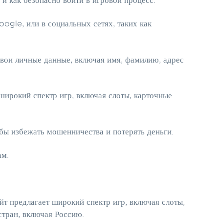
и как безопасно войти в игровой процесс.
ogle, или в социальных сетях, таких как
свои личные данные, включая имя, фамилию, адрес
 широкий спектр игр, включая слоты, карточные
бы избежать мошенничества и потерять деньги.
ам.
йт предлагает широкий спектр игр, включая слоты,
стран, включая Россию.