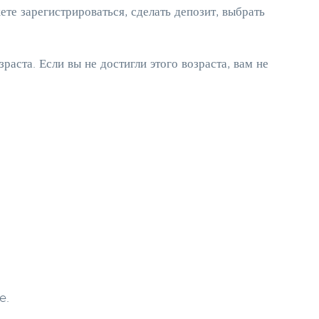
те зарегистрироваться, сделать депозит, выбрать
аста. Если вы не достигли этого возраста, вам не
e.