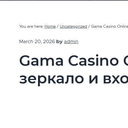
v
n
i
t
g
You are here:
Home
/
Uncategorized
/
Gama Casino Online 
a
t
March 20, 2026
by
admin
i
Gama Casino 
o
n
зеркало и вх