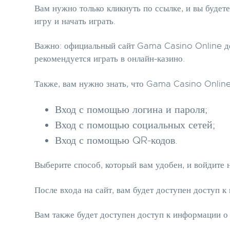
Вам нужно только кликнуть по ссылке, и вы будет
игру и начать играть.
Важно: официальный сайт Gama Casino Online дост
рекомендуется играть в онлайн-казино.
Также, вам нужно знать, что Gama Casino Online 
Вход с помощью логина и пароля;
Вход с помощью социальных сетей;
Вход с помощью QR-кодов.
Выберите способ, который вам удобен, и войдите
После входа на сайт, вам будет доступен доступ к
Вам также будет доступен доступ к информации о