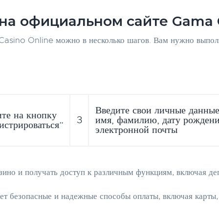
на официальном сайте Gama C
Casino Online можно в несколько шагов. Вам нужно выпол
Введите свои личные данные
те на кнопку
3
имя, фамилию, дату рождени
истрироваться”
электронной почты
зино и получать доступ к различным функциям, включая деп
 безопасные и надежные способы оплаты, включая карты, 