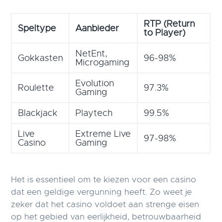
RTP (Return
Speltype
Aanbieder
to Player)
NetEnt,
Gokkasten
96-98%
Microgaming
Evolution
Roulette
97.3%
Gaming
Blackjack
Playtech
99.5%
Live
Extreme Live
97-98%
Casino
Gaming
Het is essentieel om te kiezen voor een casino
dat een geldige vergunning heeft. Zo weet je
zeker dat het casino voldoet aan strenge eisen
op het gebied van eerlijkheid, betrouwbaarheid