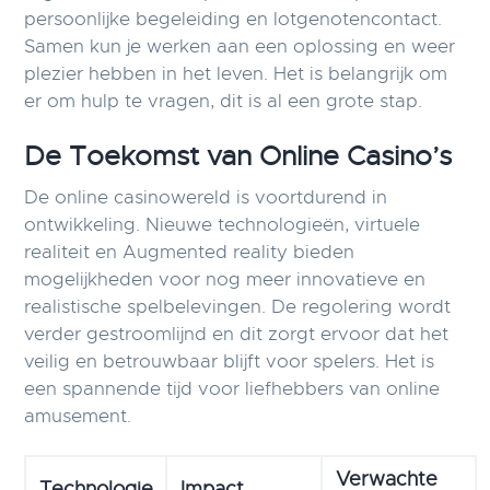
persoonlijke begeleiding en lotgenotencontact.
Samen kun je werken aan een oplossing en weer
plezier hebben in het leven. Het is belangrijk om
er om hulp te vragen, dit is al een grote stap.
De Toekomst van Online Casino’s
De online casinowereld is voortdurend in
ontwikkeling. Nieuwe technologieën, virtuele
realiteit en Augmented reality bieden
mogelijkheden voor nog meer innovatieve en
realistische spelbelevingen. De regolering wordt
verder gestroomlijnd en dit zorgt ervoor dat het
veilig en betrouwbaar blijft voor spelers. Het is
een spannende tijd voor liefhebbers van online
amusement.
Verwachte
Technologie
Impact