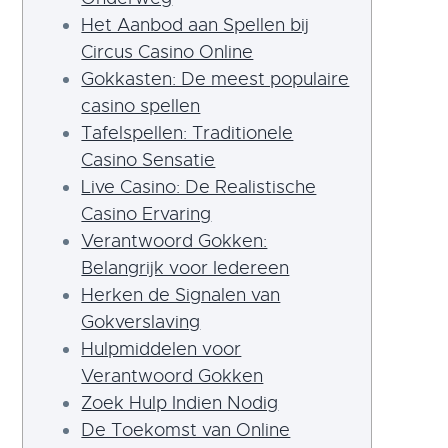
Het Aanbod aan Spellen bij
Circus Casino Online
Gokkasten: De meest populaire
casino spellen
Tafelspellen: Traditionele
Casino Sensatie
Live Casino: De Realistische
Casino Ervaring
Verantwoord Gokken:
Belangrijk voor Iedereen
Herken de Signalen van
Gokverslaving
Hulpmiddelen voor
Verantwoord Gokken
Zoek Hulp Indien Nodig
De Toekomst van Online