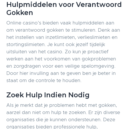
Hulpmiddelen voor Verantwoord
Gokken
Online casino’s bieden vaak hulpmiddelen aan
om verantwoord gokken te stimuleren. Denk aan
het instellen van inzetlimieten, verlieslimieten en
stortingslimieten. Je kunt ook jezelf tijdelijk
uitsluiten van het casino. Zo kun je proactief
werken aan het voorkomen van gokproblemen
en zorgdragen voor een veilige spelomgeving.
Door hier invulling aan te geven ben je beter in
staat om de controle te houden.
Zoek Hulp Indien Nodig
Als je merkt dat je problemen hebt met gokken,
aarzel dan niet om hulp te zoeken. Er zijn diverse
organisaties die je kunnen ondersteunen. Deze
organisaties bieden professionele hulp,