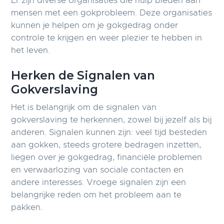
Er zijn diverse organisaties die hulp bieden aan
mensen met een gokprobleem. Deze organisaties
kunnen je helpen om je gokgedrag onder
controle te krijgen en weer plezier te hebben in
het leven.
Herken de Signalen van
Gokverslaving
Het is belangrijk om de signalen van
gokverslaving te herkennen, zowel bij jezelf als bij
anderen. Signalen kunnen zijn: veel tijd besteden
aan gokken, steeds grotere bedragen inzetten,
liegen over je gokgedrag, financiële problemen
en verwaarlozing van sociale contacten en
andere interesses. Vroege signalen zijn een
belangrijke reden om het probleem aan te
pakken.