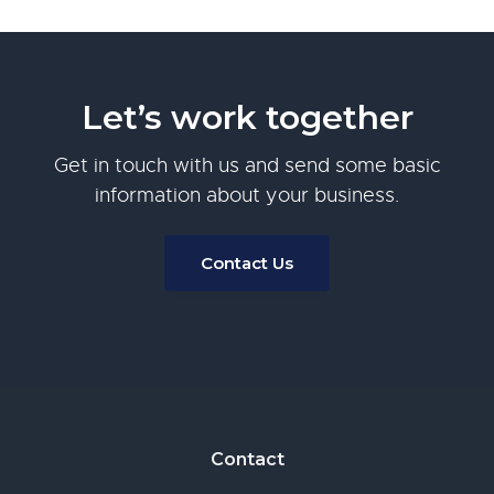
Let’s work together
Get in touch with us and send some basic
information about your business.
Contact Us
Footer
Contact