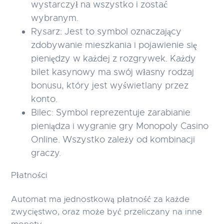
wystarczył na wszystko i zostać
wybranym.
Rysarz: Jest to symbol oznaczający
zdobywanie mieszkania i pojawienie się
pieniędzy w każdej z rozgrywek. Każdy
bilet kasynowy ma swój własny rodzaj
bonusu, który jest wyświetlany przez
konto.
Bilec: Symbol reprezentuje zarabianie
pieniądza i wygranie gry Monopoly Casino
Online. Wszystko zależy od kombinacji
graczy.
Płatności
Automat ma jednostkową płatność za każde
zwycięstwo, oraz może być przeliczany na inne