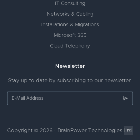
IT Consulting
Networks & Cabling
Installations & Migrations
Microsoft 365
Cloud Telephony
Newsletter
Stay up to date by subscribing to our newsletter.
Copyright © 2026 · BrainPower Technologies Ltd.