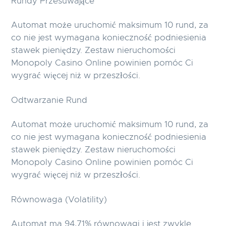
Rundy Przesuwające
Automat może uruchomić maksimum 10 rund, za
co nie jest wymagana konieczność podniesienia
stawek pieniędzy. Zestaw nieruchomości
Monopoly Casino Online powinien pomóc Ci
wygrać więcej niż w przeszłości.
Odtwarzanie Rund
Automat może uruchomić maksimum 10 rund, za
co nie jest wymagana konieczność podniesienia
stawek pieniędzy. Zestaw nieruchomości
Monopoly Casino Online powinien pomóc Ci
wygrać więcej niż w przeszłości.
Równowaga (Volatility)
Automat ma 94,71% równowagi i jest zwykle