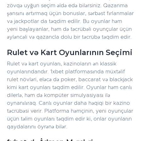
zövqə uyğun seçim əldə edə bilərsiniz. Qazanma
şansını artırmaq üçün bonuslar, sərbəst fırlanmalar
və jackpotlar da təqdim edilir. Bu oyunlar həm
yeni başlayanlar, həm də təcrübəli oyunçular üçün
əyləncəli və qazancla dolu bir təcrübə təqdim edir.
Rulet və Kart Oyunlarının Seçimi
Rulet və kart oyunları, kazinoların ən klassik
oyunlarındandır.
1xbet
platformasında müxtəlif
rulet növləri, eləcə də poker, baccarat və blackjack
kimi kart oyunları təqdim edilir. Oyunlar həm canlı
dilerlə, həm də kompüter simulyasiyası ilə
oynanılıraq. Canlı oyunlar daha həqiqi bir kazino
təcrübəsi verir. Platforma həmçinin, yeni oyunçular
üçün təlim oyunları təqdim edir ki, onlar oyunların
qaydalarını öyrənə bilər.