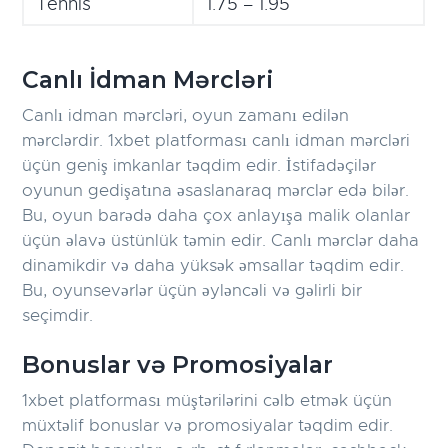
Tennis
1.75 – 1.95
Canlı İdman Mərcləri
Canlı idman mərcləri, oyun zamanı edilən
mərclərdir.
1xbet
platforması canlı idman mərcləri
üçün geniş imkanlar təqdim edir. İstifadəçilər
oyunun gedişatına əsaslanaraq mərclər edə bilər.
Bu, oyun barədə daha çox anlayışa malik olanlar
üçün əlavə üstünlük təmin edir. Canlı mərclər daha
dinamikdir və daha yüksək əmsallar təqdim edir.
Bu, oyunsevərlər üçün əyləncəli və gəlirli bir
seçimdir.
Bonuslar və Promosiyalar
1xbet
platforması müştərilərini cəlb etmək üçün
müxtəlif bonuslar və promosiyalar təqdim edir.