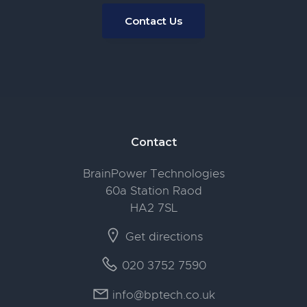
Contact Us
Footer
Contact
BrainPower Technologies
60a Station Raod
HA2 7SL
Get directions
020 3752 7590
info@bptech.co.uk