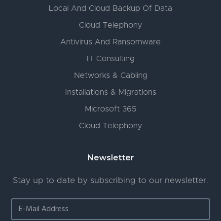
Local And Cloud Backup Of Data
Cloud Telephony
Antivirus And Ransomware
IT Consulting
Networks & Cabling
Installations & Migrations
Microsoft 365
Cloud Telephony
Newsletter
Stay up to date by subscribing to our newsletter.