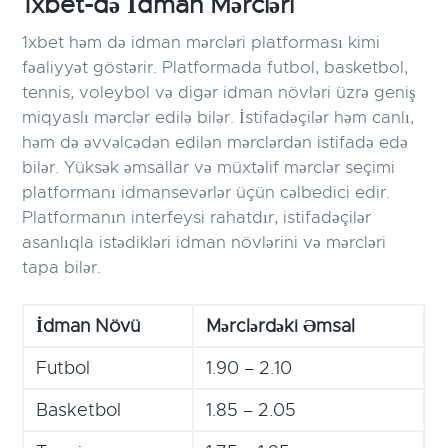
1xbet-də İdman Mərcləri
1xbet
həm də idman mərcləri platforması kimi
fəaliyyət göstərir. Platformada futbol, basketbol,
tennis, voleybol və digər idman növləri üzrə geniş
miqyaslı mərclər edilə bilər. İstifadəçilər həm canlı,
həm də əvvəlcədən edilən mərclərdən istifadə edə
bilər. Yüksək əmsallar və müxtəlif mərclər seçimi
platformanı idmansevərlər üçün cəlbedici edir.
Platformanın interfeysi rahatdır, istifadəçilər
asanlıqla istədikləri idman növlərini və mərcləri
tapa bilər.
İdman Növü
Mərclərdəki Əmsal
Futbol
1.90 – 2.10
Basketbol
1.85 – 2.05