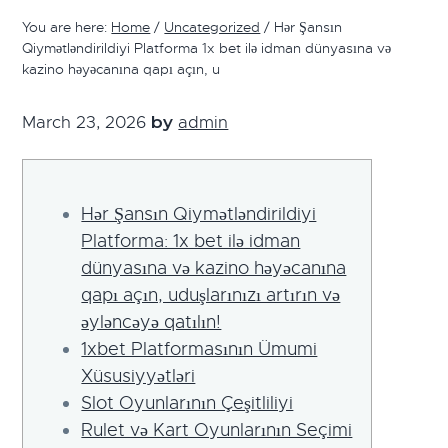
g
You are here:
Home
/
Uncategorized
/
Hər Şansın
Qiymətləndirildiyi Platforma 1x bet ilə idman dünyasına və
a
kazino həyəcanına qapı açın, u
t
i
March 23, 2026
by
admin
o
n
Hər Şansın Qiymətləndirildiyi
Platforma: 1x bet ilə idman
dünyasına və kazino həyəcanına
qapı açın, uduşlarınızı artırın və
əyləncəyə qatılın!
1xbet Platformasının Ümumi
Xüsusiyyətləri
Slot Oyunlarının Çeşitliliyi
Rulet və Kart Oyunlarının Seçimi