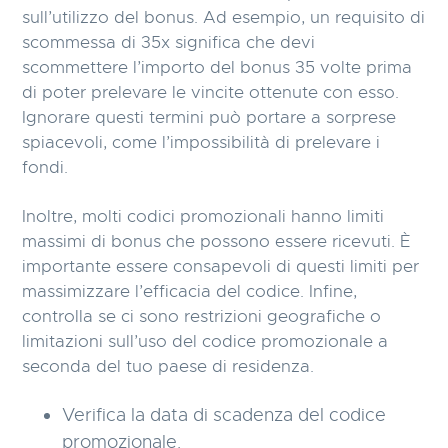
sull’utilizzo del bonus. Ad esempio, un requisito di
scommessa di 35x significa che devi
scommettere l’importo del bonus 35 volte prima
di poter prelevare le vincite ottenute con esso.
Ignorare questi termini può portare a sorprese
spiacevoli, come l’impossibilità di prelevare i
fondi.
Inoltre, molti codici promozionali hanno limiti
massimi di bonus che possono essere ricevuti. È
importante essere consapevoli di questi limiti per
massimizzare l’efficacia del codice. Infine,
controlla se ci sono restrizioni geografiche o
limitazioni sull’uso del codice promozionale a
seconda del tuo paese di residenza.
Verifica la data di scadenza del codice
promozionale.