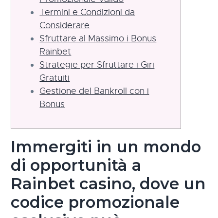
Termini e Condizioni da
Considerare
Sfruttare al Massimo i Bonus
Rainbet
Strategie per Sfruttare i Giri
Gratuiti
Gestione del Bankroll con i
Bonus
Immergiti in un mondo
di opportunità a
Rainbet casino, dove un
codice promozionale