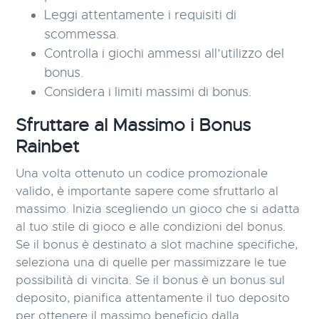
Leggi attentamente i requisiti di
scommessa.
Controlla i giochi ammessi all’utilizzo del
bonus.
Considera i limiti massimi di bonus.
Sfruttare al Massimo i Bonus
Rainbet
Una volta ottenuto un codice promozionale
valido, è importante sapere come sfruttarlo al
massimo. Inizia scegliendo un gioco che si adatta
al tuo stile di gioco e alle condizioni del bonus.
Se il bonus è destinato a slot machine specifiche,
seleziona una di quelle per massimizzare le tue
possibilità di vincita. Se il bonus è un bonus sul
deposito, pianifica attentamente il tuo deposito
per ottenere il massimo beneficio dalla