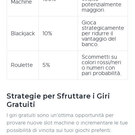
Machine
potenzialmente
maggiori.
Gioca
strategicamente
Blackjack
10%
per ridurre il
vantaggio del
banco.
Scommetti su
colori rossi/neri
Roulette
5%
o numeri con
pari probabilità.
Strategie per Sfruttare i Giri
Gratuiti
I giri gratuiti sono un’ottima opportunità per
provare nuove slot machine o incrementare le tue
possibilità di vincita sui tuoi giochi preferiti.