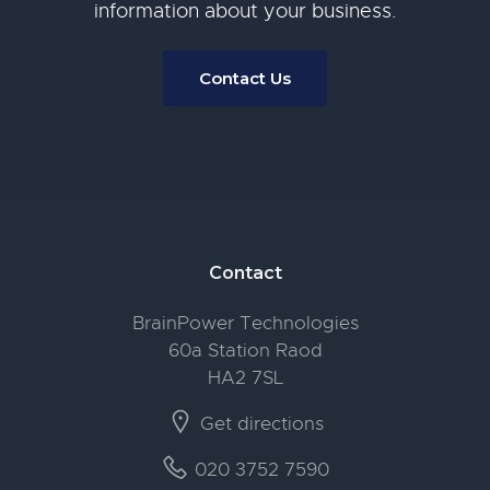
information about your business.
Contact Us
Footer
Contact
BrainPower Technologies
60a Station Raod
HA2 7SL
Get directions
020 3752 7590