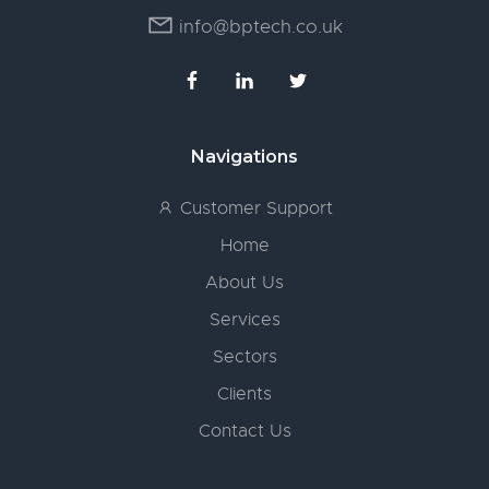
info@bptech.co.uk
Navigations
Customer Support
Home
About Us
Services
Sectors
Clients
Contact Us