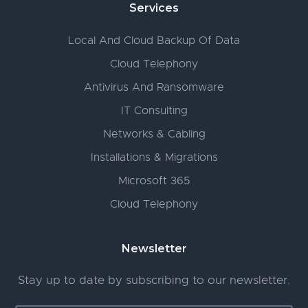
Services
Local And Cloud Backup Of Data
Cloud Telephony
Antivirus And Ransomware
IT Consulting
Networks & Cabling
Installations & Migrations
Microsoft 365
Cloud Telephony
Newsletter
Stay up to date by subscribing to our newsletter.