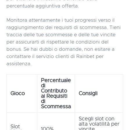
percentuale aggiuntiva offerta.
Monitora attentamente i tuoi progressi verso il
raggiungimento dei requisiti di scommessa. Tieni
traccia delle tue scommesse e delle tue vincite
per assicurarti di rispettare le condizioni del
bonus. Se hai dubbi o domande, non esitare a
contattare il servizio clienti di Rainbet per
assistenza.
Percentuale
di
Contributo
Gioco
Consigli
ai Requisiti
di
Scommessa
Scegli slot con
alta volatilità per
Slot
100%
vincite