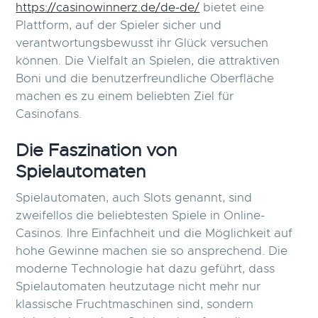
https://casinowinnerz.de/de-de/
bietet eine
Plattform, auf der Spieler sicher und
verantwortungsbewusst ihr Glück versuchen
können. Die Vielfalt an Spielen, die attraktiven
Boni und die benutzerfreundliche Oberfläche
machen es zu einem beliebten Ziel für
Casinofans.
Die Faszination von
Spielautomaten
Spielautomaten, auch Slots genannt, sind
zweifellos die beliebtesten Spiele in Online-
Casinos. Ihre Einfachheit und die Möglichkeit auf
hohe Gewinne machen sie so ansprechend. Die
moderne Technologie hat dazu geführt, dass
Spielautomaten heutzutage nicht mehr nur
klassische Fruchtmaschinen sind, sondern