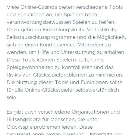
Viele Online-Casinos bieten verschiedene Tools
und Funktionen an, um Spielern beim
verantwortungsbewussten Spielen zu helfen.
Dazu gehören Einzahlungslimits, Verlustlimits,
Selbstausschlussprogramme und die Möglichkeit,
sich an einen Kundenservice-Mitarbeiter zu
wenden, um Hilfe und Unterstützung zu erhalten.
Diese Tools können Spielern helfen, ihre
Spielgewohnheiten zu kontrollieren und das
Risiko von Glücksspielproblemen zu minimieren.
Die Nutzung dieser Tools und Funktionen sollte
für alle Online-Glücksspieler selbstverständlich
sein.
Es gibt auch verschiedene Organisationen und
Hilfsangebote für Menschen, die unter
Glücksspielproblemen leiden. Diese
Organisationen bieten Beratung, Unterstützung