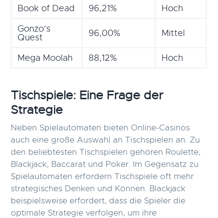
Book of Dead
96,21%
Hoch
Gonzo’s
96,00%
Mittel
Quest
Mega Moolah
88,12%
Hoch
Tischspiele: Eine Frage der
Strategie
Neben Spielautomaten bieten Online-Casinos
auch eine große Auswahl an Tischspielen an. Zu
den beliebtesten Tischspielen gehören Roulette,
Blackjack, Baccarat und Poker. Im Gegensatz zu
Spielautomaten erfordern Tischspiele oft mehr
strategisches Denken und Können. Blackjack
beispielsweise erfordert, dass die Spieler die
optimale Strategie verfolgen, um ihre