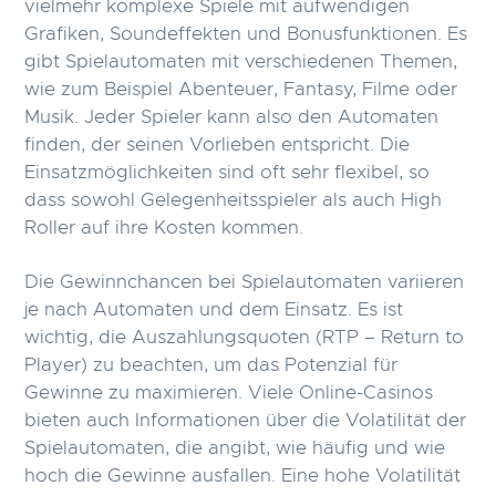
vielmehr komplexe Spiele mit aufwendigen
Grafiken, Soundeffekten und Bonusfunktionen. Es
gibt Spielautomaten mit verschiedenen Themen,
wie zum Beispiel Abenteuer, Fantasy, Filme oder
Musik. Jeder Spieler kann also den Automaten
finden, der seinen Vorlieben entspricht. Die
Einsatzmöglichkeiten sind oft sehr flexibel, so
dass sowohl Gelegenheitsspieler als auch High
Roller auf ihre Kosten kommen.
Die Gewinnchancen bei Spielautomaten variieren
je nach Automaten und dem Einsatz. Es ist
wichtig, die Auszahlungsquoten (RTP – Return to
Player) zu beachten, um das Potenzial für
Gewinne zu maximieren. Viele Online-Casinos
bieten auch Informationen über die Volatilität der
Spielautomaten, die angibt, wie häufig und wie
hoch die Gewinne ausfallen. Eine hohe Volatilität