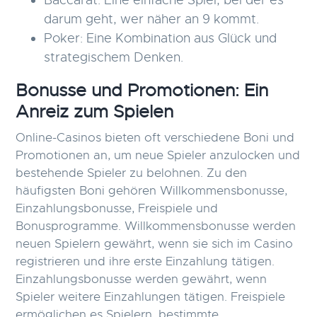
darum geht, wer näher an 9 kommt.
Poker: Eine Kombination aus Glück und
strategischem Denken.
Bonusse und Promotionen: Ein
Anreiz zum Spielen
Online-Casinos bieten oft verschiedene Boni und
Promotionen an, um neue Spieler anzulocken und
bestehende Spieler zu belohnen. Zu den
häufigsten Boni gehören Willkommensbonusse,
Einzahlungsbonusse, Freispiele und
Bonusprogramme. Willkommensbonusse werden
neuen Spielern gewährt, wenn sie sich im Casino
registrieren und ihre erste Einzahlung tätigen.
Einzahlungsbonusse werden gewährt, wenn
Spieler weitere Einzahlungen tätigen. Freispiele
ermöglichen es Spielern, bestimmte