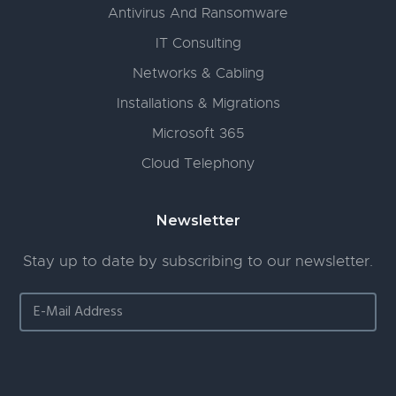
Antivirus And Ransomware
IT Consulting
Networks & Cabling
Installations & Migrations
Microsoft 365
Cloud Telephony
Newsletter
Stay up to date by subscribing to our newsletter.