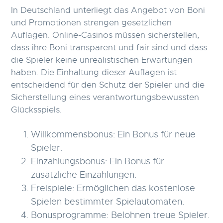
In Deutschland unterliegt das Angebot von Boni
und Promotionen strengen gesetzlichen
Auflagen. Online-Casinos müssen sicherstellen,
dass ihre Boni transparent und fair sind und dass
die Spieler keine unrealistischen Erwartungen
haben. Die Einhaltung dieser Auflagen ist
entscheidend für den Schutz der Spieler und die
Sicherstellung eines verantwortungsbewussten
Glücksspiels.
Willkommensbonus: Ein Bonus für neue
Spieler.
Einzahlungsbonus: Ein Bonus für
zusätzliche Einzahlungen.
Freispiele: Ermöglichen das kostenlose
Spielen bestimmter Spielautomaten.
Bonusprogramme: Belohnen treue Spieler.