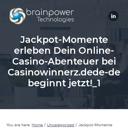
S
S
S
k
k
k
i
i
i
BrainPower Technologies
p
p
p
t
t
t
Jackpot-Momente
o
o
o
erleben Dein Online-
p
m
f
r
a
o
Casino-Abenteuer bei
i
i
o
Casinowinnerz.dede-de
m
n
t
beginnt jetzt!_1
a
c
e
r
o
r
y
n
n
t
a
e
v
n
You are here:
Home
/
Uncategorized
/
Jackpot-Momente
i
t