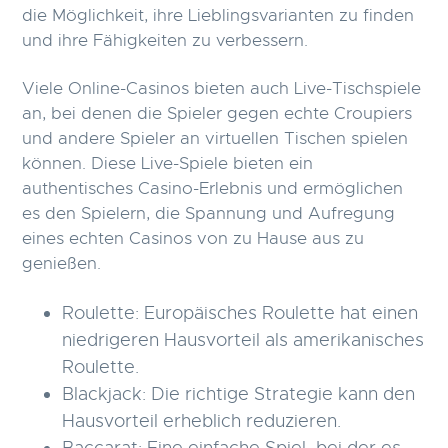
die Möglichkeit, ihre Lieblingsvarianten zu finden
und ihre Fähigkeiten zu verbessern.
Viele Online-Casinos bieten auch Live-Tischspiele
an, bei denen die Spieler gegen echte Croupiers
und andere Spieler an virtuellen Tischen spielen
können. Diese Live-Spiele bieten ein
authentisches Casino-Erlebnis und ermöglichen
es den Spielern, die Spannung und Aufregung
eines echten Casinos von zu Hause aus zu
genießen.
Roulette: Europäisches Roulette hat einen
niedrigeren Hausvorteil als amerikanisches
Roulette.
Blackjack: Die richtige Strategie kann den
Hausvorteil erheblich reduzieren.
Baccarat: Eine einfache Spiel, bei der es