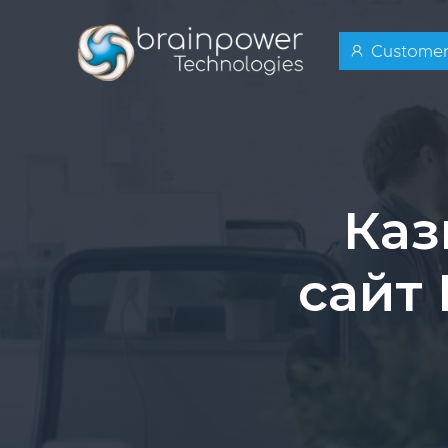
S
S
S
k
k
k
Customer
i
i
i
BrainPower Technologies
p
p
p
t
t
t
o
o
o
p
m
f
Каз
r
a
o
i
i
o
сайт 
m
n
t
a
c
e
r
o
r
y
n
n
t
a
e