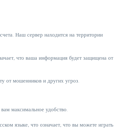
чета. Наш сервер находится на территории
ачает, что ваша информация будет защищена от
у от мошенников и других угроз.
 вам максимальное удобство.
ском языке, что означает, что вы можете играть