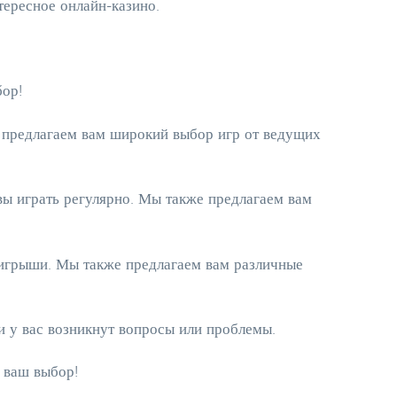
тересное онлайн-казино.
бор!
ы предлагаем вам широкий выбор игр от ведущих
 вы играть регулярно. Мы также предлагаем вам
выигрыши. Мы также предлагаем вам различные
ли у вас возникнут вопросы или проблемы.
– ваш выбор!