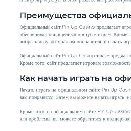
Преимущества официальн
Официальный сайт Pin Up Casino предлагает игро
обеспечивая защищенный доступ к играм. Кроме то
выбрать игру, которая им понравится, и начать игр
Официальный сайт Pin Up Casino также предлагае
Кроме того, сайт предлагает игрокам возможность
Как начать играть на оф
Начать играть на официальном сайте Pin Up Casin
вам понравится. Затем вы можете начать играть, и
Кроме того, на официальном сайте Pin Up Casino 
или проблемы, вы можете обратиться к поддержке 