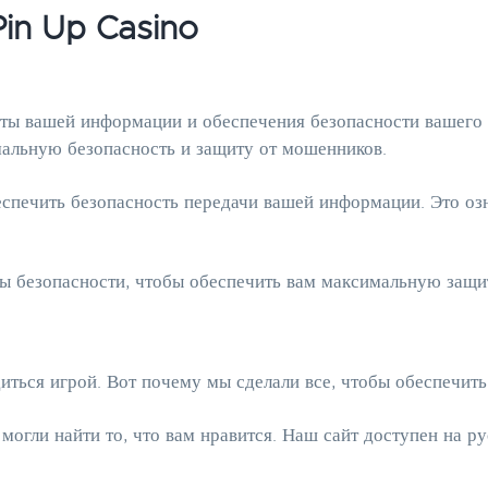
Pin Up Casino
ы вашей информации и обеспечения безопасности вашего с
мальную безопасность и защиту от мошенников.
печить безопасность передачи вашей информации. Это озн
ы безопасности, чтобы обеспечить вам максимальную защит
иться игрой. Вот почему мы сделали все, чтобы обеспечить
огли найти то, что вам нравится. Наш сайт доступен на рус