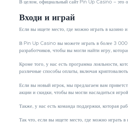
В целом, официальный сайт Pin Up Casino – это о
Входи и играй
Если вы ищете место, где можно играть в казино 
В Pin Up Casino вы можете играть в более 3 000 
разработчиков, чтобы вы могли найти игру, котора
Кроме того, у нас есть программа лояльности, ко
различные способы оплаты, включая криптовалюты
Если вы новый игрок, мы предлагаем вам приветс
акции и скидки, чтобы вы могли насладиться игрой
Также, у нас есть команда поддержки, которая ра
Так что, если вы ищете место, где можно играть 