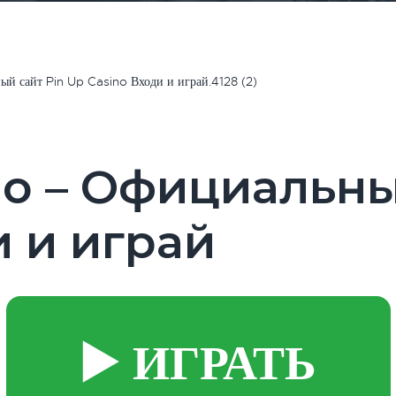
й сайт Pin Up Casino Входи и играй.4128 (2)
о – Официальны
и и играй
▶️ ИГРАТЬ