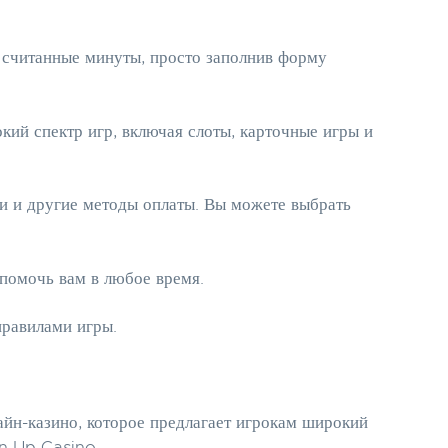
в считанные минуты, просто заполнив форму
кий спектр игр, включая слоты, карточные игры и
ги и другие методы оплаты. Вы можете выбрать
 помочь вам в любое время.
правилами игры.
айн-казино, которое предлагает игрокам широкий
in Up Casino.