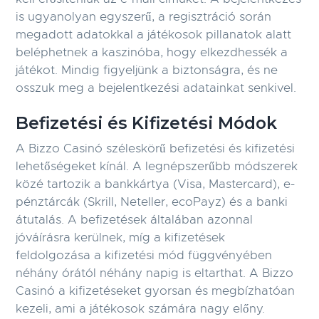
is ugyanolyan egyszerű, a regisztráció során
megadott adatokkal a játékosok pillanatok alatt
beléphetnek a kaszinóba, hogy elkezdhessék a
játékot. Mindig figyeljünk a biztonságra, és ne
osszuk meg a bejelentkezési adatainkat senkivel.
Befizetési és Kifizetési Módok
A Bizzo Casinó széleskörű befizetési és kifizetési
lehetőségeket kínál. A legnépszerűbb módszerek
közé tartozik a bankkártya (Visa, Mastercard), e-
pénztárcák (Skrill, Neteller, ecoPayz) és a banki
átutalás. A befizetések általában azonnal
jóváírásra kerülnek, míg a kifizetések
feldolgozása a kifizetési mód függvényében
néhány órától néhány napig is eltarthat. A Bizzo
Casinó a kifizetéseket gyorsan és megbízhatóan
kezeli, ami a játékosok számára nagy előny.