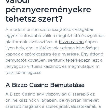
valódi
pénznyereményekre
tehetsz szert?
A modern online szerencsejátékok világában
egyre fontosabbá válik a megbízható és izgalmas
platformok kiválasztása. A
bizzo casino
éppen
ilyen hely, ahol a játékosok számos lehetőséget
kapnak a szórakozásra és a nyerésre. Egy átfogó
bemutatót követően, segítünk feltérképezni ezt a
lenyűgöző virtuális kaszinót, és megmutatjuk, mi
teszi különlegessé.
A Bizzo Casino Bemutatása
A Bizzo Casino egy viszonylag új szereplő az
online kaszinók világában, de gyorsan hírnevet
szerzett magának a széles játékválasztékának, a