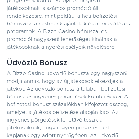
pörgetések kombinációja. A meglévő
játékosoknak is számos promóció áll
rendelkezésre, mint például a heti befizetési
bónuszok, a cashback ajánlatok és a törzsjátékos
programok. A Bizzo Casino bónuszai és
promóciói nagyszerű lehetőséget kínálnak a
játékosoknak a nyerési esélyeik növelésére.
Üdvözlő Bónusz
A Bizzo Casino üdvözlő bónusza egy nagyszerű
módja annak, hogy az új játékosok elkezdjék a
játékot. Az üdvözlő bónusz általában befizetési
bónusz és ingyenes pörgetések kombinációja. A
befizetési bónusz százalékban kifejezett összeg,
amelyet a játékos befizetése alapján kap. Az
ingyenes pörgetések lehetővé teszik a
játékosoknak, hogy ingyen pörgetéseket
kapjanak egy adott nyerőgépen. Az üdvözlő