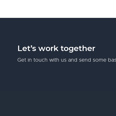
Let’s work together
Get in touch with us and send some bas