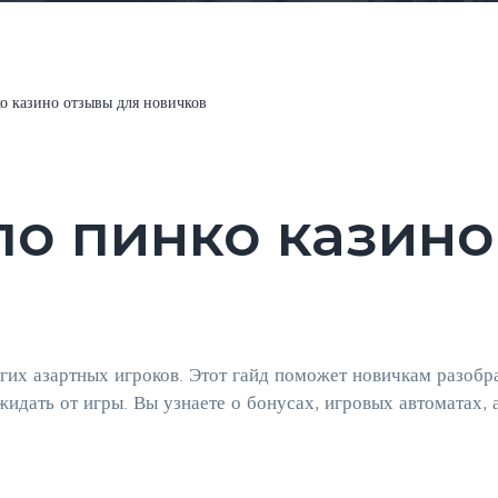
о казино отзывы для новичков
по пинко казино
их азартных игроков. Этот гайд поможет новичкам разобрат
идать от игры. Вы узнаете о бонусах, игровых автоматах, а