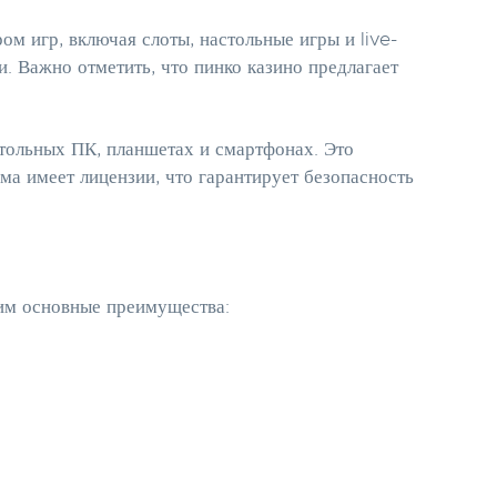
м игр, включая слоты, настольные игры и live-
. Важно отметить, что пинко казино предлагает
стольных ПК, планшетах и смартфонах. Это
ма имеет лицензии, что гарантирует безопасность
рим основные преимущества: