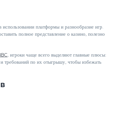
в использовании платформы и разнообразие игр.
оставить полное представление о казино, полезно
 BBC
, игроки чаще всего выделяют главные плюсы:
 и требований по их отыгрышу, чтобы избежать
ов