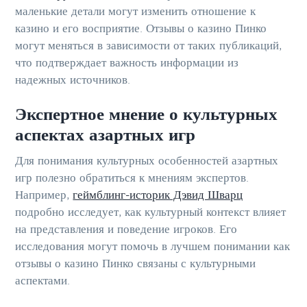
маленькие детали могут изменить отношение к
казино и его восприятие. Отзывы о казино Пинко
могут меняться в зависимости от таких публикаций,
что подтверждает важность информации из
надежных источников.
Экспертное мнение о культурных
аспектах азартных игр
Для понимания культурных особенностей азартных
игр полезно обратиться к мнениям экспертов.
Например,
геймблинг-историк Дэвид Шварц
подробно исследует, как культурный контекст влияет
на представления и поведение игроков. Его
исследования могут помочь в лучшем понимании как
отзывы о казино Пинко связаны с культурными
аспектами.