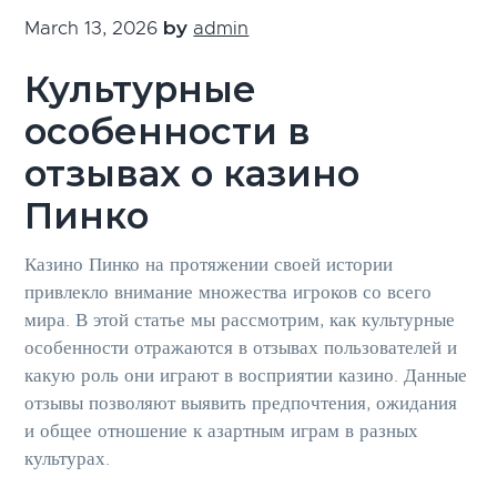
g
March 13, 2026
by
admin
a
Культурные
t
i
особенности в
o
отзывах о казино
n
Пинко
Казино Пинко на протяжении своей истории
привлекло внимание множества игроков со всего
мира. В этой статье мы рассмотрим, как культурные
особенности отражаются в отзывах пользователей и
какую роль они играют в восприятии казино. Данные
отзывы позволяют выявить предпочтения, ожидания
и общее отношение к азартным играм в разных
культурах.