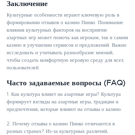
Заключение
Культурные особенности играют ключевую роль в
формировании отзывов о казино Пинко. Понимание
влияния культурных факторов на восприятие
азартных игр может помочь как игрокам, так и самим
казино в улучшении сервисов и предложений. Важно
исследовать и учитывать разнообразие мнений,
чтобы создать комфортную игровую среду для всех
пользователей.
Часто задаваемые вопросы (FAQ)
1. Как культура влияет на азартные игры?
Культура
формирует взгляды на азартные игры, традиции и
предпочтения, которые влияют на отзывы о казино.
2. Почему отзывы о казино Пинко отличаются в
разных странах?
Из-за культурных различий,