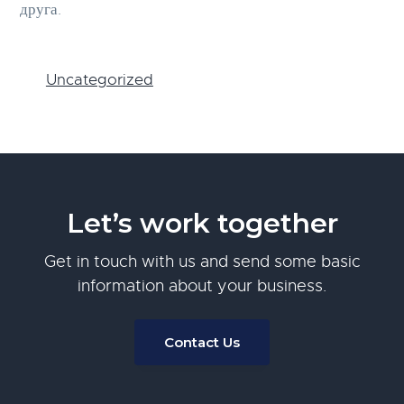
друга.
Uncategorized
Let’s work together
Get in touch with us and send some basic
information about your business.
Contact Us