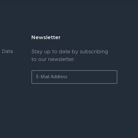
Newsletter
 Data
Stay up to date by subscribing
to our newsletter.