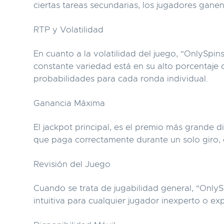
ciertas tareas secundarias, los jugadores ganen
RTP y Volatilidad
En cuanto a la volatilidad del juego, "OnlySpi
constante variedad está en su alto porcentaje 
probabilidades para cada ronda individual.
Ganancia Máxima
El jackpot principal, es el premio más grande di
que paga correctamente durante un solo giro, 
Revisión del Juego
Cuando se trata de jugabilidad general, "OnlyS
intuitiva para cualquier jugador inexperto o e