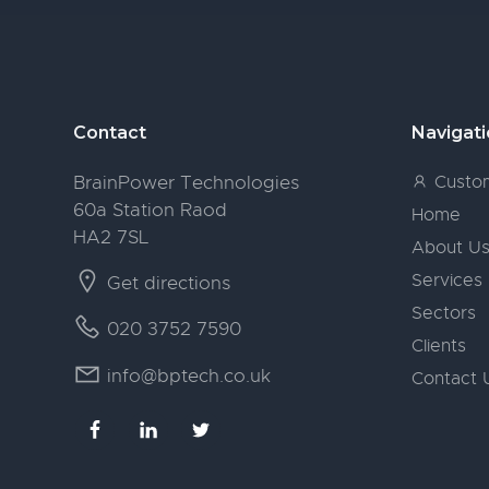
Footer
Contact
Navigat
BrainPower Technologies
Custom
60a Station Raod
Home
HA2 7SL
About U
Services
Get directions
Sectors
020 3752 7590
Clients
info@bptech.co.uk
Contact 