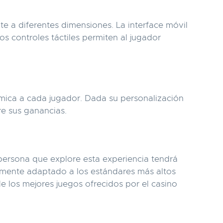
e a diferentes dimensiones. La interface móvil
s controles táctiles permiten al jugador
ámica a cada jugador. Dada su personalización
re sus ganancias.
persona que explore esta experiencia tendrá
amente adaptado a los estándares más altos
e los mejores juegos ofrecidos por el casino