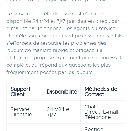
Le service clientèle de bizzo est réactif et
disponible 24h/24 et 7j/7 par chat en direct, par
e-mail et par téléphone. Les agents du service
clientèle sont compétents et professionnels, et ils
s’efforcent de résoudre les problèmes des
joueurs de manière rapide et efficace. La
plateforme propose également une section FAQ
complète, qui répond aux questions les plus
fréquemment posées par les joueurs.
Support
Méthodes de
Disponibilité
Client
Contact
Chat en
Service
24h/24 et
Direct, E-mail,
Clientèle
7j/7
Téléphone
Section