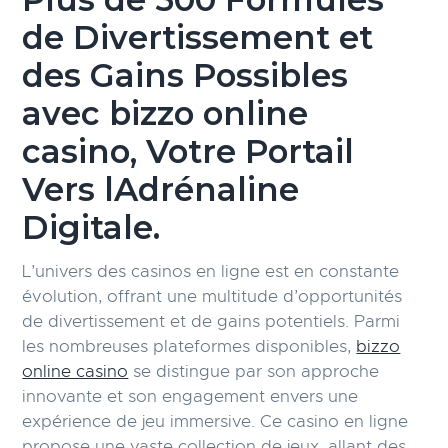
de Divertissement et
des Gains Possibles
avec bizzo online
casino, Votre Portail
Vers lAdrénaline
Digitale.
L’univers des casinos en ligne est en constante
évolution, offrant une multitude d’opportunités
de divertissement et de gains potentiels. Parmi
les nombreuses plateformes disponibles,
bizzo
online casino
se distingue par son approche
innovante et son engagement envers une
expérience de jeu immersive. Ce casino en ligne
propose une vaste collection de jeux, allant des