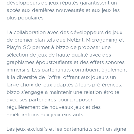
développeurs de jeux réputés garantissent un
accès aux dernières nouveautés et aux jeux les
plus populaires.
La collaboration avec des développeurs de jeux
de premier plan tels que NetEnt, Microgaming et
Play’n GO permet à bizzo de proposer une
sélection de jeux de haute qualité avec des
graphismes époustouflants et des effets sonores
immersifs. Les partenariats contribuent également
à la diversité de l’offre, offrant aux joueurs un
large choix de jeux adaptés à leurs préférences.
bizzo s’engage à maintenir une relation étroite
avec ses partenaires pour proposer
régulièrement de nouveaux jeux et des
améliorations aux jeux existants.
Les jeux exclusifs et les partenariats sont un signe