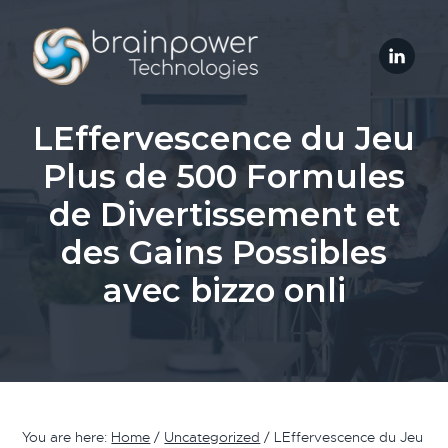
S
S
S
k
k
k
i
i
i
BrainPower Technologies
p
p
p
t
t
t
LEffervescence du Jeu
o
o
o
Plus de 500 Formules
p
m
f
r
a
o
de Divertissement et
i
i
o
des Gains Possibles
m
n
t
avec bizzo onli
a
c
e
r
o
r
y
n
n
t
a
e
v
n
You are here:
Home
/
Uncategorized
/
LEffervescence du Jeu
i
t