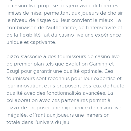
le casino live propose des jeux avec différentes
limites de mise, permettant aux joueurs de choisir
le niveau de risque qui leur convient le mieux. La
combinaison de l’authenticité, de l’interactivité et
de la flexibilité fait du casino live une expérience
unique et captivante.
bizzo s’associe à des fournisseurs de casino live
de premier plan tels que Evolution Gaming et
Ezugi pour garantir une qualité optimale. Ces
fournisseurs sont reconnus pour leur expertise et
leur innovation, et ils proposent des jeux de haute
qualité avec des fonctionnalités avancées. La
collaboration avec ces partenaires permet à
bizzo de proposer une expérience de casino live
inégalée, offrant aux joueurs une immersion
totale dans l’univers du jeu.