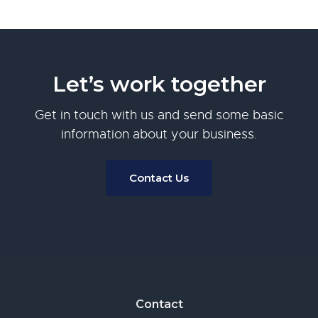
Let’s work together
Get in touch with us and send some basic
information about your business.
Contact Us
Footer
Contact