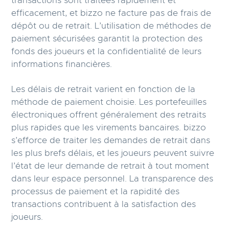
transactions sont traitées rapidement et
efficacement, et bizzo ne facture pas de frais de
dépôt ou de retrait. L’utilisation de méthodes de
paiement sécurisées garantit la protection des
fonds des joueurs et la confidentialité de leurs
informations financières.
Les délais de retrait varient en fonction de la
méthode de paiement choisie. Les portefeuilles
électroniques offrent généralement des retraits
plus rapides que les virements bancaires. bizzo
s’efforce de traiter les demandes de retrait dans
les plus brefs délais, et les joueurs peuvent suivre
l’état de leur demande de retrait à tout moment
dans leur espace personnel. La transparence des
processus de paiement et la rapidité des
transactions contribuent à la satisfaction des
joueurs.