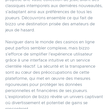
classiques intemporels aux dernières nouveautés,
s’adaptant ainsi aux préférences de tous les
joueurs. Découvrons ensemble ce qui fait de
bizzo une destination prisée des amateurs de
jeux de hasard.
Naviguer dans le monde des casinos en ligne
peut parfois sembler complexe, mais bizzo
s’efforce de simplifier l’expérience utilisateur
grâce à une interface intuitive et un service
clientèle réactif. La sécurité et la transparence
sont au cœur des préoccupations de cette
plateforme, qui met en œuvre des mesures
rigoureuses pour protéger les données
personnelles et financières de ses joueurs.
L’exploration de bizzo révèle un univers captivant
où divertissement et potentiel de gains se
rencontrent.