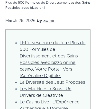
Plus de 500 Formules de Divertissement et des Gains
g
Possibles avec bizzo onli
a
t
March 26, 2026
by
admin
i
o
n
LEffervescence du Jeu : Plus de
500 Formules de
Divertissement et des Gains
Possibles avec bizzo online
casino, Votre Portail Vers
lAdrénaline Digitale.
La Diversité des Jeux Proposés
Les Machines à Sous : Un
Univers de Créativité
Le Casino Live : L’Expérience
Authentique à Domicile