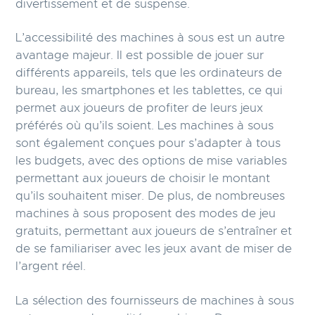
divertissement et de suspense.
L’accessibilité des machines à sous est un autre
avantage majeur. Il est possible de jouer sur
différents appareils, tels que les ordinateurs de
bureau, les smartphones et les tablettes, ce qui
permet aux joueurs de profiter de leurs jeux
préférés où qu’ils soient. Les machines à sous
sont également conçues pour s’adapter à tous
les budgets, avec des options de mise variables
permettant aux joueurs de choisir le montant
qu’ils souhaitent miser. De plus, de nombreuses
machines à sous proposent des modes de jeu
gratuits, permettant aux joueurs de s’entraîner et
de se familiariser avec les jeux avant de miser de
l’argent réel.
La sélection des fournisseurs de machines à sous