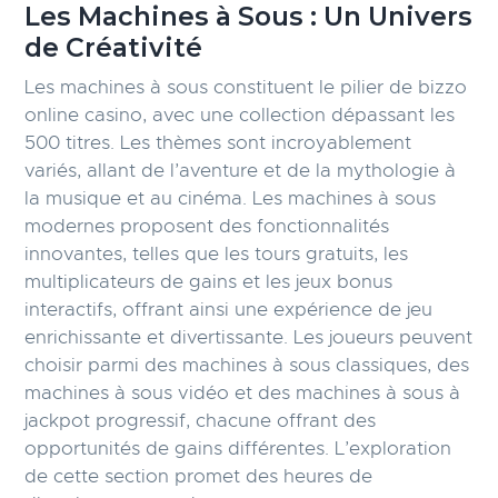
Les Machines à Sous : Un Univers
de Créativité
Les machines à sous constituent le pilier de bizzo
online casino, avec une collection dépassant les
500 titres. Les thèmes sont incroyablement
variés, allant de l’aventure et de la mythologie à
la musique et au cinéma. Les machines à sous
modernes proposent des fonctionnalités
innovantes, telles que les tours gratuits, les
multiplicateurs de gains et les jeux bonus
interactifs, offrant ainsi une expérience de jeu
enrichissante et divertissante. Les joueurs peuvent
choisir parmi des machines à sous classiques, des
machines à sous vidéo et des machines à sous à
jackpot progressif, chacune offrant des
opportunités de gains différentes. L’exploration
de cette section promet des heures de