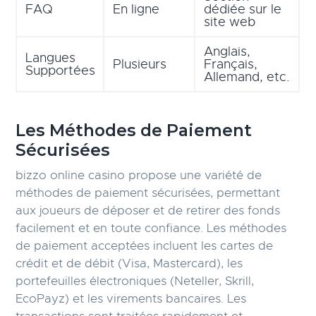
FAQ
En ligne
dédiée sur le
site web
Anglais,
Langues
Plusieurs
Français,
Supportées
Allemand, etc.
Les Méthodes de Paiement
Sécurisées
bizzo online casino propose une variété de
méthodes de paiement sécurisées, permettant
aux joueurs de déposer et de retirer des fonds
facilement et en toute confiance. Les méthodes
de paiement acceptées incluent les cartes de
crédit et de débit (Visa, Mastercard), les
portefeuilles électroniques (Neteller, Skrill,
EcoPayz) et les virements bancaires. Les