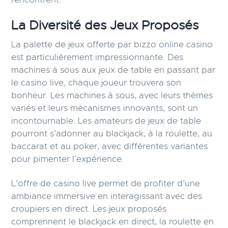
La Diversité des Jeux Proposés
La palette de jeux offerte par bizzo online casino
est particulièrement impressionnante. Des
machines à sous aux jeux de table en passant par
le casino live, chaque joueur trouvera son
bonheur. Les machines à sous, avec leurs thèmes
variés et leurs mécanismes innovants, sont un
incontournable. Les amateurs de jeux de table
pourront s’adonner au blackjack, à la roulette, au
baccarat et au poker, avec différentes variantes
pour pimenter l’expérience.
L’offre de casino live permet de profiter d’une
ambiance immersive en interagissant avec des
croupiers en direct. Les jeux proposés
comprennent le blackjack en direct, la roulette en