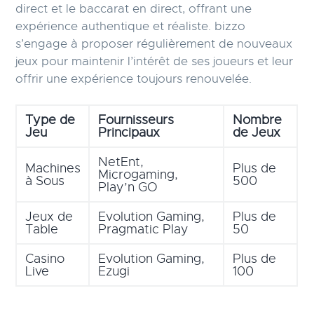
direct et le baccarat en direct, offrant une
expérience authentique et réaliste. bizzo
s’engage à proposer régulièrement de nouveaux
jeux pour maintenir l’intérêt de ses joueurs et leur
offrir une expérience toujours renouvelée.
Type de
Fournisseurs
Nombre
Jeu
Principaux
de Jeux
NetEnt,
Machines
Plus de
Microgaming,
à Sous
500
Play’n GO
Jeux de
Evolution Gaming,
Plus de
Table
Pragmatic Play
50
Casino
Evolution Gaming,
Plus de
Live
Ezugi
100