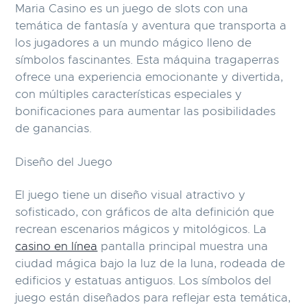
Maria Casino es un juego de slots con una
g
temática de fantasía y aventura que transporta a
a
los jugadores a un mundo mágico lleno de
t
símbolos fascinantes. Esta máquina tragaperras
i
ofrece una experiencia emocionante y divertida,
o
con múltiples características especiales y
n
bonificaciones para aumentar las posibilidades
de ganancias.
Diseño del Juego
El juego tiene un diseño visual atractivo y
sofisticado, con gráficos de alta definición que
recrean escenarios mágicos y mitológicos. La
casino en línea
pantalla principal muestra una
ciudad mágica bajo la luz de la luna, rodeada de
edificios y estatuas antiguos. Los símbolos del
juego están diseñados para reflejar esta temática,