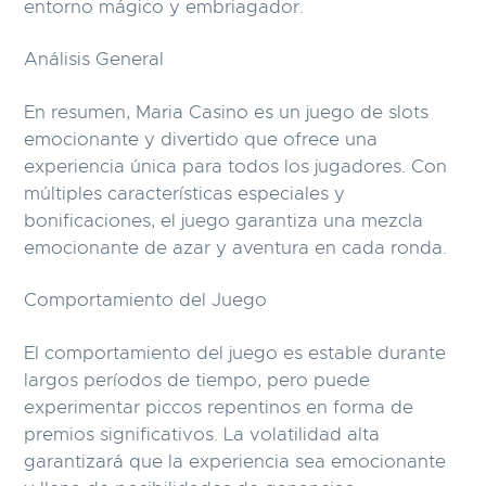
entorno mágico y embriagador.
Análisis General
En resumen, Maria Casino es un juego de slots
emocionante y divertido que ofrece una
experiencia única para todos los jugadores. Con
múltiples características especiales y
bonificaciones, el juego garantiza una mezcla
emocionante de azar y aventura en cada ronda.
Comportamiento del Juego
El comportamiento del juego es estable durante
largos períodos de tiempo, pero puede
experimentar piccos repentinos en forma de
premios significativos. La volatilidad alta
garantizará que la experiencia sea emocionante