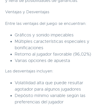
y llena de posibilidades de ganancias.
Ventajas y Desventajas
Entre las ventajas del juego se encuentran:
Gráficos y sonido impecables
Múltiples características especiales y
bonificaciones
Retorno al jugador favorable (96,02%)
Varias opciones de apuesta
Las desventajas incluyen:
Volatilidad alta que puede resultar
agotador para algunos jugadores
Depósito mínimo variable según las
preferencias del jugador