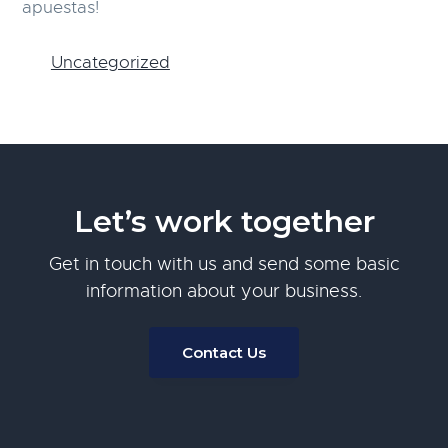
apuestas!
Uncategorized
Let’s work together
Get in touch with us and send some basic
information about your business.
Contact Us