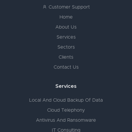
Customer Support
Home
About Us
Services
Sectors
Clients
Contact Us
Services
Local And Cloud Backup Of Data
Cloud Telephony
Antivirus And Ransomware
IT Consulting