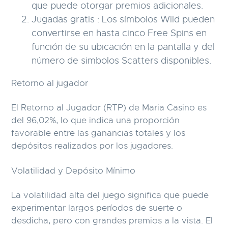
que puede otorgar premios adicionales.
Jugadas gratis
: Los símbolos Wild pueden
convertirse en hasta cinco Free Spins en
función de su ubicación en la pantalla y del
número de simbolos Scatters disponibles.
Retorno al jugador
El Retorno al Jugador (RTP) de Maria Casino es
del 96,02%, lo que indica una proporción
favorable entre las ganancias totales y los
depósitos realizados por los jugadores.
Volatilidad y Depósito Mínimo
La volatilidad alta del juego significa que puede
experimentar largos períodos de suerte o
desdicha, pero con grandes premios a la vista. El