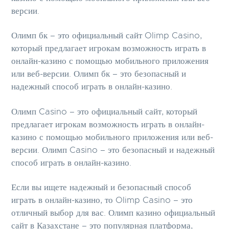
версии.
Олимп бк – это официальный сайт Olimp Casino,
который предлагает игрокам возможность играть в
онлайн-казино с помощью мобильного приложения
или веб-версии. Олимп бк – это безопасный и
надежный способ играть в онлайн-казино.
Олимп Casino – это официальный сайт, который
предлагает игрокам возможность играть в онлайн-
казино с помощью мобильного приложения или веб-
версии. Олимп Casino – это безопасный и надежный
способ играть в онлайн-казино.
Если вы ищете надежный и безопасный способ
играть в онлайн-казино, то Olimp Casino – это
отличный выбор для вас. Олимп казино официальный
сайт в Казахстане – это популярная платформа,