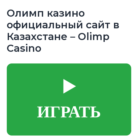
g
Олимп казино
a
официальный сайт в
t
i
Казахстане – Olimp
o
Casino
n
▶️
ИГРАТЬ