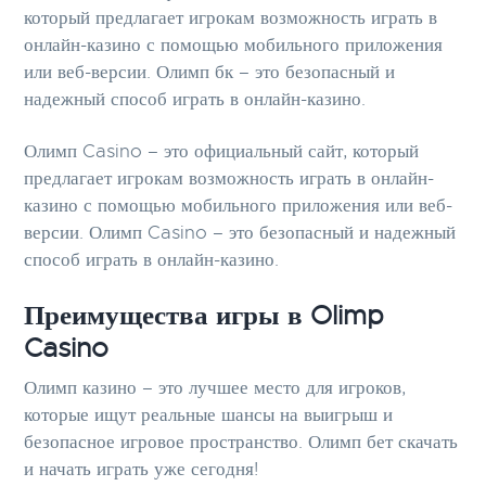
который предлагает игрокам возможность играть в
онлайн-казино с помощью мобильного приложения
или веб-версии. Олимп бк – это безопасный и
надежный способ играть в онлайн-казино.
Олимп Casino – это официальный сайт, который
предлагает игрокам возможность играть в онлайн-
казино с помощью мобильного приложения или веб-
версии. Олимп Casino – это безопасный и надежный
способ играть в онлайн-казино.
Преимущества игры в Olimp
Casino
Олимп казино – это лучшее место для игроков,
которые ищут реальные шансы на выигрыш и
безопасное игровое пространство. Олимп бет скачать
и начать играть уже сегодня!