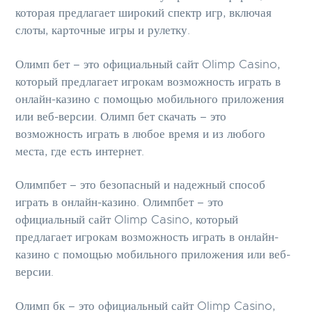
которая предлагает широкий спектр игр, включая
слоты, карточные игры и рулетку.
Олимп бет – это официальный сайт Olimp Casino,
который предлагает игрокам возможность играть в
онлайн-казино с помощью мобильного приложения
или веб-версии. Олимп бет скачать – это
возможность играть в любое время и из любого
места, где есть интернет.
Олимпбет – это безопасный и надежный способ
играть в онлайн-казино. Олимпбет – это
официальный сайт Olimp Casino, который
предлагает игрокам возможность играть в онлайн-
казино с помощью мобильного приложения или веб-
версии.
Олимп бк – это официальный сайт Olimp Casino,