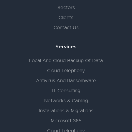
Sectors
Clients
Contact Us
Services
Local And Cloud Backup Of Data
Cloud Telephony
Antivirus And Ransomware
IT Consulting
Networks & Cabling
Installations & Migrations
Microsoft 365
Cloud Telephony