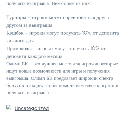
получать выигрыша. Некоторые из них:
Турниры – игроки могут соревноваться друг с
другом за выигрыша
Кэшбэк – игроки могут получать 10% от депозита
каждого дня
Промокоды – игроки могут получать 10% от
депозита каждого месяца
Олимп БК – это лучшее место для игроков, которые
ищут новые возможности для игры и получения
выигрыша. Олимп БК предлагает широкий спектр
бонусов и акций, чтобы помочь вам начать играть и
получать выигрыша.
Uncategorized