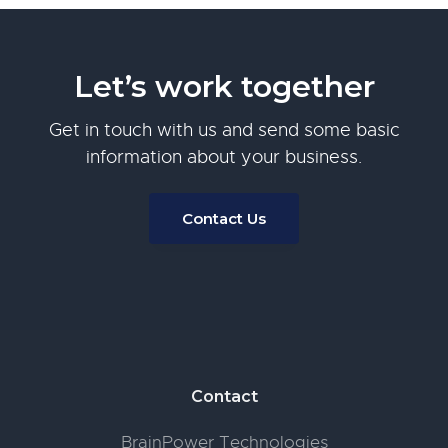
Let’s work together
Get in touch with us and send some basic
information about your business.
Contact Us
Footer
Contact
BrainPower Technologies