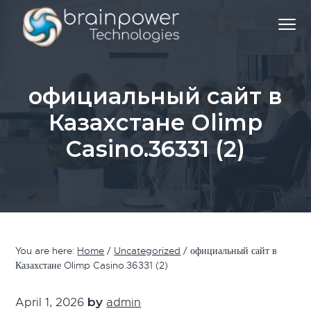
S
S
S
Menu
k
k
k
i
i
i
BrainPower Technologies
p
p
p
t
t
t
официальный сайт в
o
o
o
Казахстане Olimp
p
m
f
r
a
o
Casino.36331 (2)
i
i
o
m
n
t
a
c
e
r
o
r
y
n
You are here:
Home
/
Uncategorized
/
официальный сайт в
n
t
Казахстане Olimp Casino.36331 (2)
a
e
v
n
April 1, 2026
by
admin
i
t