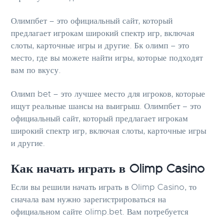
Олимпбет – это официальный сайт, который
предлагает игрокам широкий спектр игр, включая
слоты, карточные игры и другие. Бк олимп – это
место, где вы можете найти игры, которые подходят
вам по вкусу.
Олимп bet – это лучшее место для игроков, которые
ищут реальные шансы на выигрыш. Олимпбет – это
официальный сайт, который предлагает игрокам
широкий спектр игр, включая слоты, карточные игры
и другие.
Как начать играть в Olimp Casino
Если вы решили начать играть в Olimp Casino, то
сначала вам нужно зарегистрироваться на
официальном сайте olimp.bet. Вам потребуется