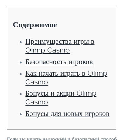
Содержимое
Преимущества игры в
Olimp Casino
Безопасность игроков
Как начать играть в Olimp
Casino
Бонусы и акции Olimp
Casino
Бонусы для новых игроков
Если вы ищете надежный и безопасный способ