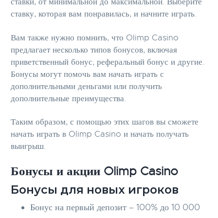
ставки, от минимальной до максимальной. Выберите
ставку, которая вам понравилась, и начните играть.
Вам также нужно помнить, что Olimp Casino
предлагает несколько типов бонусов, включая
приветственный бонус, реферальный бонус и другие.
Бонусы могут помочь вам начать играть с
дополнительными деньгами или получить
дополнительные преимущества.
Таким образом, с помощью этих шагов вы сможете
начать играть в Olimp Casino и начать получать
выигрыш.
Бонусы и акции Olimp Casino
Бонусы для новых игроков
Бонус на первый депозит – 100% до 10 000