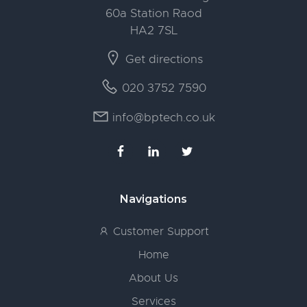
60a Station Raod
HA2 7SL
Get directions
020 3752 7590
info@bptech.co.uk
Navigations
Customer Support
Home
About Us
Services