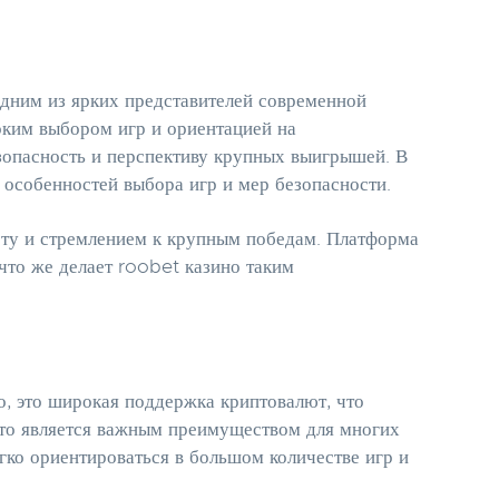
Одним из ярких представителей современной
оким выбором игр и ориентацией на
езопасность и перспективу крупных выигрышей. В
 особенностей выбора игр и мер безопасности.
арту и стремлением к крупным победам. Платформа
 что же делает roobet казино таким
, это широкая поддержка криптовалют, что
что является важным преимуществом для многих
гко ориентироваться в большом количестве игр и