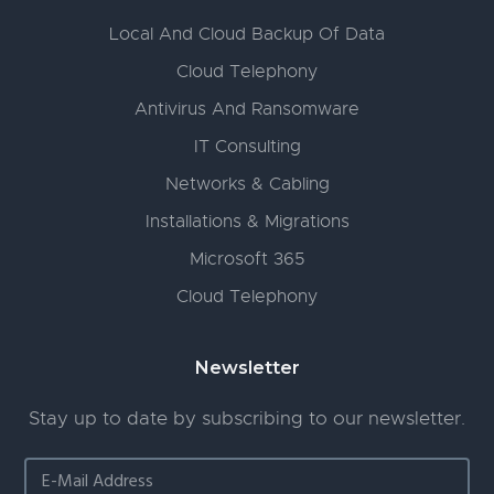
Local And Cloud Backup Of Data
Cloud Telephony
Antivirus And Ransomware
IT Consulting
Networks & Cabling
Installations & Migrations
Microsoft 365
Cloud Telephony
Newsletter
Stay up to date by subscribing to our newsletter.