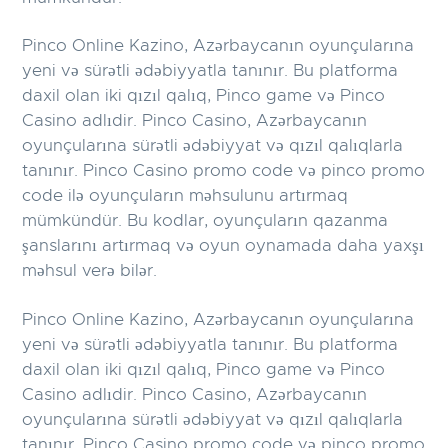
Pinco Online Kazino, Azərbaycanın oyunçularına
yeni və sürətli ədəbiyyatla tanınır. Bu platforma
daxil olan iki qızıl qalıq, Pinco game və Pinco
Casino adlıdir. Pinco Casino, Azərbaycanın
oyunçularına sürətli ədəbiyyat və qızıl qalıqlarla
tanınır. Pinco Casino promo code və pinco promo
code ilə oyunçuların məhsulunu artırmaq
mümkündür. Bu kodlar, oyunçuların qazanma
şanslarını artırmaq və oyun oynamada daha yaxşı
məhsul verə bilər.
Pinco Online Kazino, Azərbaycanın oyunçularına
yeni və sürətli ədəbiyyatla tanınır. Bu platforma
daxil olan iki qızıl qalıq, Pinco game və Pinco
Casino adlıdir. Pinco Casino, Azərbaycanın
oyunçularına sürətli ədəbiyyat və qızıl qalıqlarla
tanınır. Pinco Casino promo code və pinco promo