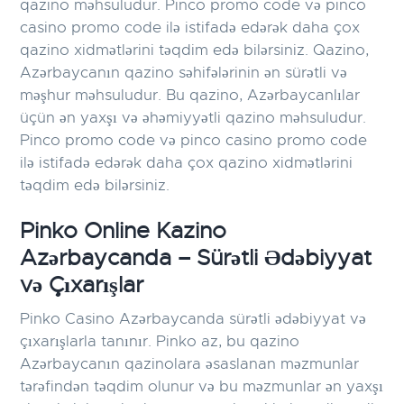
qazino məhsuludur. Pinco promo code və pinco
casino promo code ilə istifadə edərək daha çox
qazino xidmətlərini təqdim edə bilərsiniz. Qazino,
Azərbaycanın qazino səhifələrinin ən sürətli və
məşhur məhsuludur. Bu qazino, Azərbaycanlılar
üçün ən yaxşı və əhəmiyyətli qazino məhsuludur.
Pinco promo code və pinco casino promo code
ilə istifadə edərək daha çox qazino xidmətlərini
təqdim edə bilərsiniz.
Pinko Online Kazino
Azərbaycanda – Sürətli Ədəbiyyat
və Çıxarışlar
Pinko Casino Azərbaycanda sürətli ədəbiyyat və
çıxarışlarla tanınır. Pinko az, bu qazino
Azərbaycanın qazinolara əsaslanan məzmunlar
tərəfindən təqdim olunur və bu məzmunlar ən yaxşı