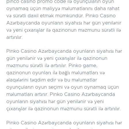
pinco casino promo code ilə oyunçuların oyun
oynamaq üçün maliyyə məlumatlarını daha rahat
və sürətli daxil etmək mümkündür. Pinko Casino
Azərbaycanda oyunların siyahısı hər gün yenilənir
və yeni çıxarışlar ilə qazinonun məzmunu sürətli ilə
artırılır.
Pinko Casino Azərbaycanda oyunların siyahısı hər
gün yenilənir və yeni çıxarışlar ilə qazinonun
məzmunu sürətli ilə artırılır. Pinko game,
qazinonun oyunları ilə bağlı məlumatları və
əlaqələrini təqdim edir və bu məlumatlar
oyunçuların oyun seçimi və oyun oynamaq üçün
məlumatları artırır. Pinko Casino Azərbaycanda
oyunların siyahısı hər gün yenilənir və yeni
çıxarışlar ilə qazinonun məzmunu sürətli ilə artırılır.
Pinko Casino Azərbaycanda oyunların siyahısı hər