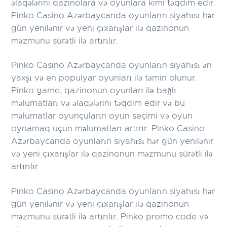
əlaqələrini qazinolara və oyunlara kimi təqdim edir.
Pinko Casino Azərbaycanda oyunların siyahısı hər
gün yenilənir və yeni çıxarışlar ilə qazinonun
məzmunu sürətli ilə artırılır.
Pinko Casino Azərbaycanda oyunların siyahısı ən
yaxşı və en populyar oyunları ilə təmin olunur.
Pinko game, qazinonun oyunları ilə bağlı
məlumatları və əlaqələrini təqdim edir və bu
məlumatlar oyunçuların oyun seçimi və oyun
oynamaq üçün məlumatları artırır. Pinko Casino
Azərbaycanda oyunların siyahısı hər gün yenilənir
və yeni çıxarışlar ilə qazinonun məzmunu sürətli ilə
artırılır.
Pinko Casino Azərbaycanda oyunların siyahısı hər
gün yenilənir və yeni çıxarışlar ilə qazinonun
məzmunu sürətli ilə artırılır. Pinko promo code və