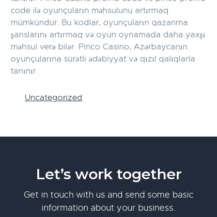
code ilə oyunçuların məhsulunu artırmaq
mümkündür. Bu kodlar, oyunçuların qazanma
şanslarını artırmaq və oyun oynamada daha yaxşı
məhsul verə bilər. Pinco Casino, Azərbaycanın
oyunçularına sürətli ədəbiyyat və qızıl qalıqlarla
tanınır.
Uncategorized
Let’s work together
Get in touch with us and send some basic
information about your business.