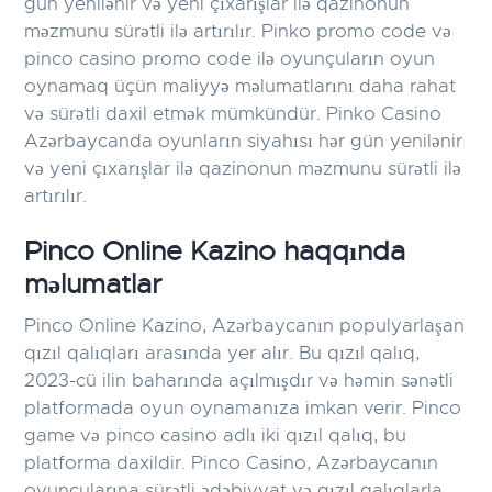
gün yenilənir və yeni çıxarışlar ilə qazinonun
məzmunu sürətli ilə artırılır. Pinko promo code və
pinco casino promo code ilə oyunçuların oyun
oynamaq üçün maliyyə məlumatlarını daha rahat
və sürətli daxil etmək mümkündür. Pinko Casino
Azərbaycanda oyunların siyahısı hər gün yenilənir
və yeni çıxarışlar ilə qazinonun məzmunu sürətli ilə
artırılır.
Pinco Online Kazino haqqında
məlumatlar
Pinco Online Kazino, Azərbaycanın populyarlaşan
qızıl qalıqları arasında yer alır. Bu qızıl qalıq,
2023-cü ilin baharında açılmışdır və həmin sənətli
platformada oyun oynamanıza imkan verir. Pinco
game və pinco casino adlı iki qızıl qalıq, bu
platforma daxildir. Pinco Casino, Azərbaycanın
oyunçularına sürətli ədəbiyyat və qızıl qalıqlarla