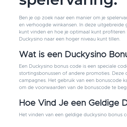
Ben je op zoek naar een manier om je spelerva
en verhoogde winkansen. In deze uitgebreide 
kunt vinden en hoe je optimaal kunt profiteren
Duckysino naar een hoger niveau kunt tillen.
Wat is een Duckysino Bon
Een Duckysino bonus code is een speciale code 
stortingsbonussen of andere promoties. Deze c
campagnes. Het gebruik van een bonuscode kan 
om de voorwaarden van de bonuscode te begrij
Hoe Vind Je een Geldige 
Het vinden van een geldige
duckysino bonus 