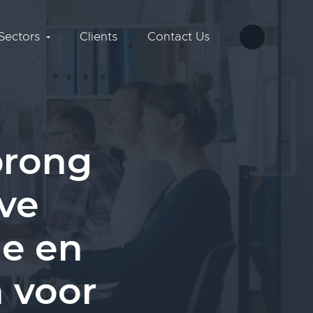
Sectors
Clients
Contact Us
prong
ve
e en
 voor