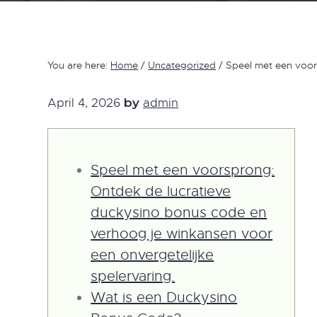
v
n
i
t
g
You are here:
Home
/
Uncategorized
/
Speel met een voor
a
t
April 4, 2026
by
admin
i
o
n
Speel met een voorsprong:
Ontdek de lucratieve
duckysino bonus code en
verhoog je winkansen voor
een onvergetelijke
spelervaring.
Wat is een Duckysino