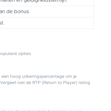
imieten en geldigheidstermijn.
van de bonus.
t.
opulaire opties:
met een hoog uitkeringspercentage om je
Vergeet niet de RTP (Return to Player) rating