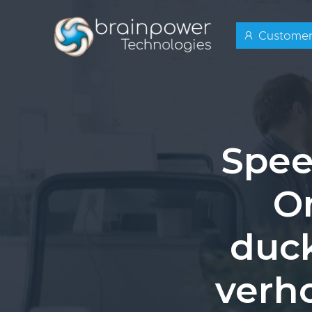
S
S
S
k
k
k
Customer
i
i
i
BrainPower Technologies
p
p
p
t
t
t
o
o
o
p
m
f
Spee
r
a
o
i
i
o
On
m
n
t
a
c
e
duc
r
o
r
y
n
verh
n
t
a
e