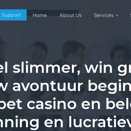
 Support
Home
About Us
Services
l slimmer, win g
w avontuur begint
bet casino en bel
ning en lucrati