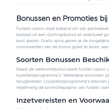
Bonussen en Promoties bij
Funbet casino staat bekend om zijn aantrekkel
bestaat uit een stortingsbonus en eventueel gr
kunt spelen. Gratis spins geven je de mogelijkh
voorwaarden van de bonus goed te lezen, aange
Soorten Bonussen Beschi
Naast de welkomstbonus biedt funbet casino o
loyaliteitsprogramma’s. Wekelijkse bonussen zi
terugbetalen. Loyaliteitsprogramma’s belonen 
regelmatig de promotiepagina van funbet casi
Inzetvereisten en Voorwa