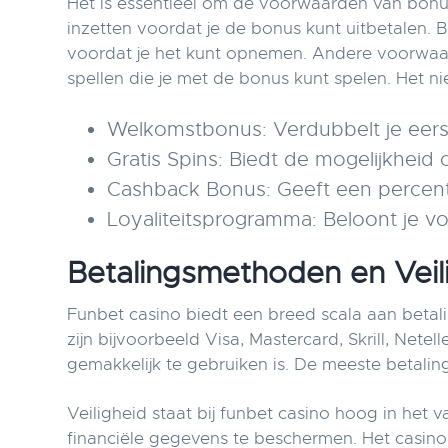
Het is essentieel om de voorwaarden van bonus
inzetten voordat je de bonus kunt uitbetalen. 
voordat je het kunt opnemen. Andere voorwaar
spellen die je met de bonus kunt spelen. Het n
Welkomstbonus: Verdubbelt je eerst
Gratis Spins: Biedt de mogelijkheid 
Cashback Bonus: Geeft een percenta
Loyaliteitsprogramma: Beloont je vo
Betalingsmethoden en Veili
Funbet casino biedt een breed scala aan betal
zijn bijvoorbeeld Visa, Mastercard, Skrill, Nete
gemakkelijk te gebruiken is. De meeste betalin
Veiligheid staat bij funbet casino hoog in het
financiële gegevens te beschermen. Het casin