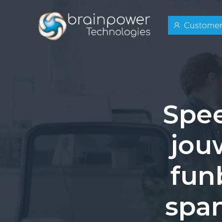
S
S
S
k
k
k
Customer
i
i
i
BrainPower Technologies
p
p
p
t
t
t
o
o
o
p
m
f
Spee
r
a
o
i
i
o
jou
m
n
t
a
c
e
fun
r
o
r
y
n
span
n
t
a
e