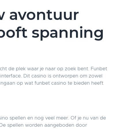
w avontuur
looft spanning
cht de plek waar je naar op zoek bent. Funbet
 interface. Dit casino is ontworpen om zowel
 ingaan op wat funbet casino te bieden heeft
asino spellen en nog veel meer. Of je nu van de
ils. De spellen worden aangeboden door