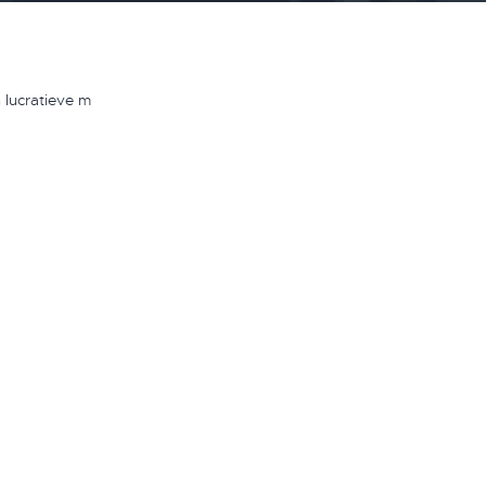
 lucratieve m