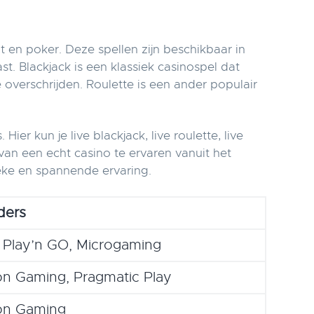
t en poker. Deze spellen zijn beschikbaar in
st. Blackjack is een klassiek casinospel dat
e overschrijden. Roulette is een ander populair
r kun je live blackjack, live roulette, live
van een echt casino te ervaren vanuit het
ieke en spannende ervaring.
ders
 Play’n GO, Microgaming
on Gaming, Pragmatic Play
ion Gaming