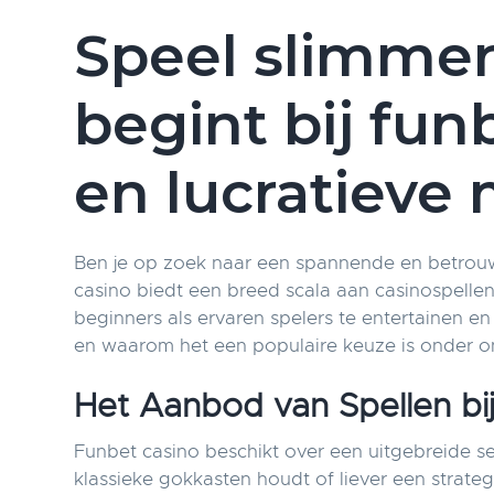
Speel slimmer
begint bij fun
en lucratieve
Ben je op zoek naar een spannende en betrouw
casino biedt een breed scala aan casinospellen
beginners als ervaren spelers te entertainen e
en waarom het een populaire keuze is onder on
Het Aanbod van Spellen bi
Funbet casino beschikt over een uitgebreide sel
klassieke gokkasten houdt of liever een strateg