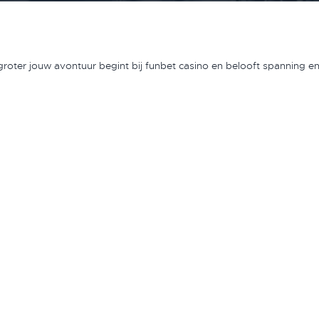
groter jouw avontuur begint bij funbet casino en belooft spanning en