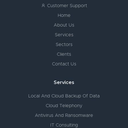
Customer Support
Home
About Us
Services
Sectors
Clients
Contact Us
Services
Local And Cloud Backup Of Data
Cloud Telephony
Antivirus And Ransomware
IT Consulting