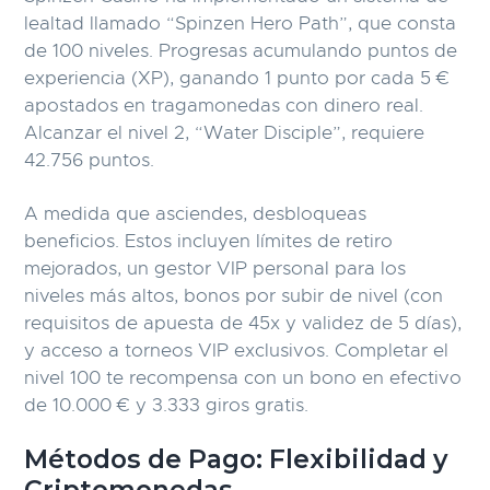
lealtad llamado “Spinzen Hero Path”, que consta
de 100 niveles. Progresas acumulando puntos de
experiencia (XP), ganando 1 punto por cada 5 €
apostados en tragamonedas con dinero real.
Alcanzar el nivel 2, “Water Disciple”, requiere
42.756 puntos.
A medida que asciendes, desbloqueas
beneficios. Estos incluyen límites de retiro
mejorados, un gestor VIP personal para los
niveles más altos, bonos por subir de nivel (con
requisitos de apuesta de 45x y validez de 5 días),
y acceso a torneos VIP exclusivos. Completar el
nivel 100 te recompensa con un bono en efectivo
de 10.000 € y 3.333 giros gratis.
Métodos de Pago: Flexibilidad y
Criptomonedas