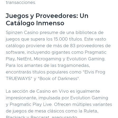
transacciones.
Juegos y Proveedores: Un
Catálogo Inmenso
Spinzen Casino presume de una biblioteca de
juegos que supera los 15.000 títulos. Este vasto
catálogo proviene de más de 83 proveedores de
software, incluyendo gigantes como Pragmatic
Play, NetEnt, Microgaming y Evolution Gaming.
Para los amantes de las tragamonedas,
encontrarás títulos populares como *Elvis Frog
TRUEWAYS* y *Book of Darkness*.
La sección de Casino en Vivo es igualmente
impresionante, impulsada por Evolution Gaming
y Pragmatic Play Live. Ofrecen múltiples variantes
de juegos de mesa clásicos como la Ruleta,
Blackjack y Baccarat, asegurando