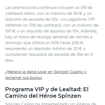
Las promociones continuas incluyen un 5% de
cashback diario, con un máximo de 50 € y un
requisito de apuesta de 20x. Los jugadores VIP
obtienen un 10% de cashback, con un máximo de
100 € y un requisito de apuesta de 10x. Además,
hay un bono de recarga semanal de viernes a
domingo que ofrece un 50% hasta 200 €,
requiriendo un depósito mínimo de 20 € y
cumpliendo requisitos de apuesta de 45x en 5
días.
¿Merece la pena jugar en Spinzen Casino y
reclamar sus bonos
Programa VIP y de Lealtad: El
Camino del Héroe Spinzen
Spinzen Casino ha implementado un sistema de