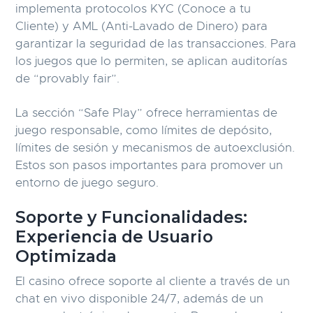
implementa protocolos KYC (Conoce a tu
Cliente) y AML (Anti-Lavado de Dinero) para
garantizar la seguridad de las transacciones. Para
los juegos que lo permiten, se aplican auditorías
de “provably fair”.
La sección “Safe Play” ofrece herramientas de
juego responsable, como límites de depósito,
límites de sesión y mecanismos de autoexclusión.
Estos son pasos importantes para promover un
entorno de juego seguro.
Soporte y Funcionalidades:
Experiencia de Usuario
Optimizada
El casino ofrece soporte al cliente a través de un
chat en vivo disponible 24/7, además de un