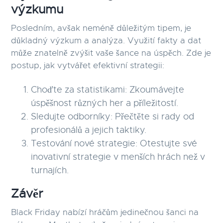
výzkumu
Posledním, avšak neméně důležitým tipem, je
důkladný výzkum a analýza. Využití fakty a dat
může znatelně zvýšit vaše šance na úspěch. Zde je
postup, jak vytvářet efektivní strategii:
Choďte za statistikami:
Zkoumávejte
úspěšnost různých her a příležitostí.
Sledujte odborníky:
Přečtěte si rady od
profesionálů a jejich taktiky.
Testování nové strategie:
Otestujte své
inovativní strategie v menších hrách než v
turnajích.
Závěr
Black Friday nabízí hráčům jedinečnou šanci na