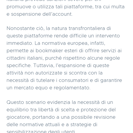
promuove o utilizza tali piattaforme, tra cui multa
e sospensione dell’account.
Nonostante ciò, la natura transfrontaliera di
queste piattaforme rende difficile un intervento
immediato. La normativa europea, infatti,
permette ai bookmaker esteri di offrire servizi ai
cittadini italiani, purché rispettino alcune regole
specifiche. Tuttavia, l’espansione di queste
attività non autorizzate si scontra con la
necessità di tutelare i consumatori e di garantire
un mercato equo e regolamentato.
Questo scenario evidenzia la necessità di un
equilibrio tra libertà di scelta e protezione del
giocatore, portando a una possibile revisione
delle normative attuali e a strategie di
sensibilizzazione degli utenti.