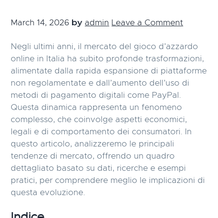
g
March 14, 2026
by
admin
Leave a Comment
a
t
Negli ultimi anni, il mercato del gioco d’azzardo
i
online in Italia ha subito profonde trasformazioni,
o
alimentate dalla rapida espansione di piattaforme
n
non regolamentate e dall’aumento dell’uso di
metodi di pagamento digitali come PayPal.
Questa dinamica rappresenta un fenomeno
complesso, che coinvolge aspetti economici,
legali e di comportamento dei consumatori. In
questo articolo, analizzeremo le principali
tendenze di mercato, offrendo un quadro
dettagliato basato su dati, ricerche e esempi
pratici, per comprendere meglio le implicazioni di
questa evoluzione.
Indice