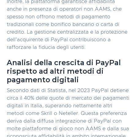
Inoltre, la piattaforma garantisce affidabilità
anche in presenza di operatori non AAMS, che
spesso non offrono metodi di pagamento
tradizionali come bonifico bancario o carta di
credito. La gestione centralizzata e la protezione
dell’acquirente di PayPal contribuiscono a
rafforzare la fiducia degli utenti.
Analisi della crescita di PayPal
rispetto ad altri metodi di
pagamento digitali
Secondo dati di Statista, nel 2023 PayPal detiene
circa il 40% delle quote di mercato dei pagamenti
digitali in Italia, superando nettamente altri
metodi come Skrill o Neteller. Questa preferenza
deriva dalla diffusa integrazione di PayPal con
molte piattaforme di gioco non AAMS e dalla sua
riconosciuta affidabilità in ambito internazionale.