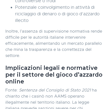
controversie o frodi
Potenziale coinvolgimento in attività di
riciclaggio di denaro o di gioco d’azzardo
illecito
Inoltre, l’assenza di supervisione normativa rende
difficile per le autorità italiane intervenire
efficacemente, alimentando un mercato parallelo
che mina la trasparenza e la correttezza del
settore.
Implicazioni legali e normative
per il settore del gioco d’azzardo
online
Fonte:
Sentenza del Consiglio di Stato 2021
ha
chiarito che i casinò non AAMS operano
illegalmente nel territorio italiano. La legge
italiana prevede sanzioni severe per chi