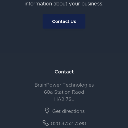
information about your business.
Contact Us
Footer
Contact
BrainPower Technologies
60a Station Raod
HA2 7SL
Get directions
020 3752 7590