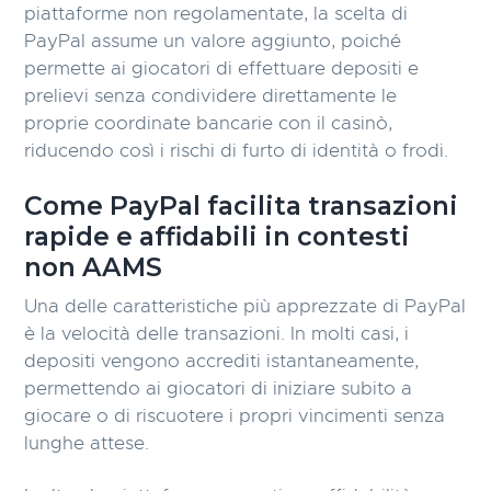
piattaforme non regolamentate, la scelta di
PayPal assume un valore aggiunto, poiché
permette ai giocatori di effettuare depositi e
prelievi senza condividere direttamente le
proprie coordinate bancarie con il casinò,
riducendo così i rischi di furto di identità o frodi.
Come PayPal facilita transazioni
rapide e affidabili in contesti
non AAMS
Una delle caratteristiche più apprezzate di PayPal
è la velocità delle transazioni. In molti casi, i
depositi vengono accrediti istantaneamente,
permettendo ai giocatori di iniziare subito a
giocare o di riscuotere i propri vincimenti senza
lunghe attese.